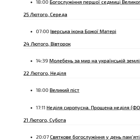
18:00
Богослужіння першої седмиці Велико
25 Лютого, Середа
07:00
Іверська ікона Божої Матері
24 Лютого, Вівторок
14:39
Молебень за мир на українській земл
22 Лютого, Неділя
18:00
Великий піст
17:11
Неділя сиропусна. Прощена неділя (Ф
21 Лютого, Субота
20:07
Святкове богослужіння у день пам’ят