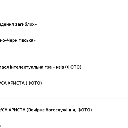
айдення загиблих»
ко-Чернігівська»
лася інтелектуальна гра - квіз (ФОТО)
УСА ХРИСТА (ФОТО)
СА ХРИСТА (Вечірнє богослужіння, ФОТО)
)