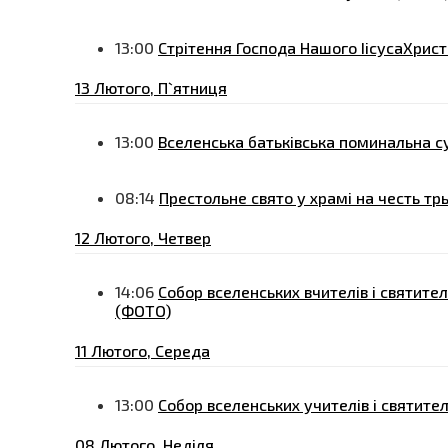
13:00
Стрітення Господа Нашого ІісусаХрист
13 Лютого, П`ятниця
13:00
Вселенська батьківська поминальна с
08:14
Престольне свято у храмі на честь тр
12 Лютого, Четвер
14:06
Собор вселенських вчителів і святител
(ФОТО)
11 Лютого, Середа
13:00
Собор вселенських учителів і святител
08 Лютого, Неділя