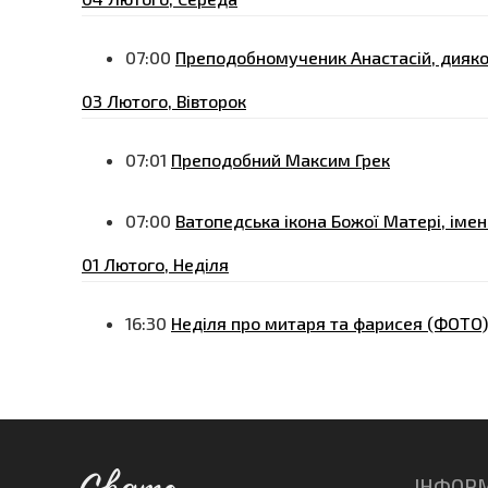
07:00
Преподобномученик Анастасій, дияк
03 Лютого, Вівторок
07:01
Преподобний Максим Грек
07:00
Ватопедська ікона Божої Матері, іме
01 Лютого, Неділя
16:30
Неділя про митаря та фарисея (ФОТО)
ІНФОР