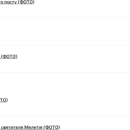
го посту (ФОТО)
і (ФОТО)
ОТО)
і святителя Мелетія (ФОТО)