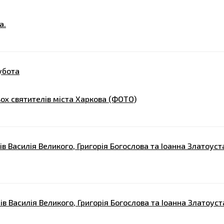
а.
убота
ьох святителів міста Харкова (ФОТО)
ів Василія Великого, Григорія Богослова та Іоанна Златоуст
ів Василія Великого, Григорія Богослова та Іоанна Златоуст