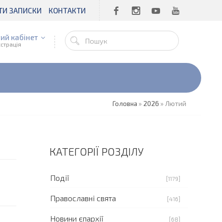
ТИ ЗАПИСКИ
КОНТАКТИ
ий кабінет
єстрація
Головна
»
2026
»
Лютий
КАТЕГОРІЇ РОЗДІЛУ
Події
[1179]
Православні свята
[416]
Новини єпархії
[68]