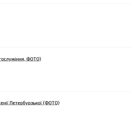
огослужіння, ФОТО)
сенії Петербурзької (ФОТО)