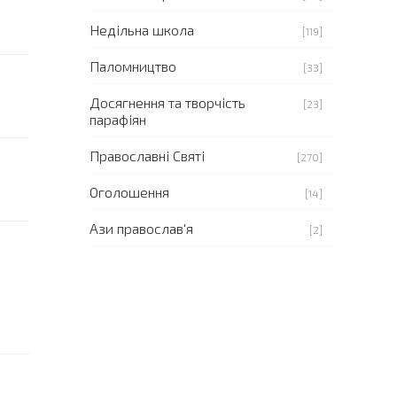
Недільна школа
[119]
Паломництво
[33]
Досягнення та творчість
[23]
парафіян
Православні Святі
[270]
Оголошення
[14]
Ази православ'я
[2]