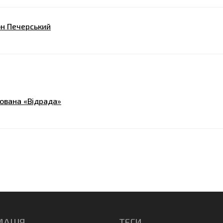
он Печерський
нована «Відрада»
МАЦІЯ
ТЕГИ