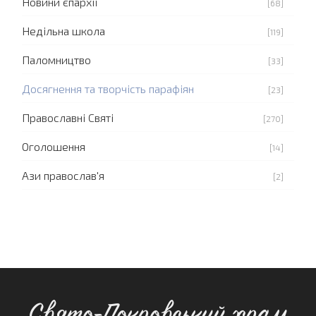
Новини єпархії
[68]
Недільна школа
[119]
Паломництво
[33]
Досягнення та творчість парафіян
[23]
Православні Святі
[270]
Оголошення
[14]
Ази православ'я
[2]
Свято-Покровський храм