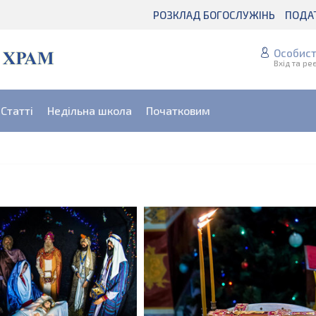
РОЗКЛАД БОГОСЛУЖІНЬ
ПОДА
Особист
Вхід та ре
Статті
Недільна школа
Початковим