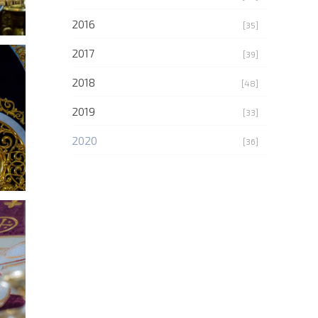
2016
[35]
2017
[39]
2018
[48]
2019
[33]
2020
[36]