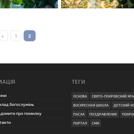
«
1
2
МАЦІЯ
ТЕГИ
ини
ОСНОВА
СВЯТО-ПОКРОВСКИЙ ХР
клад богослужінь
ВОСКРЕСНАЯ ШКОЛА
ДЕТСКИЙ Х
ідомити про помилку
ПАСХА
ПОЗДРАВЛЕНИЕ
ПОКРО
такти
ПОРТАЛ
СМИ