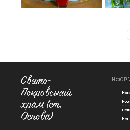
Свято-
ІНФОР
Покровський
Нов
Роз
храм (ст.
Пов
Основа)
Кон