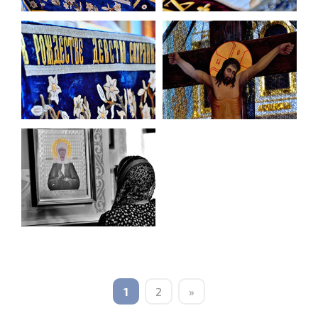
1
2
»