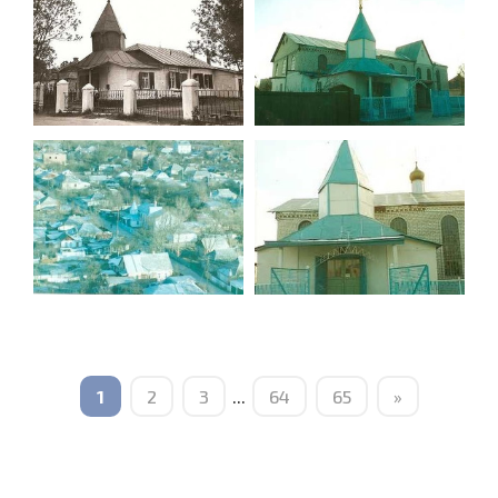
1
2
3
...
64
65
»