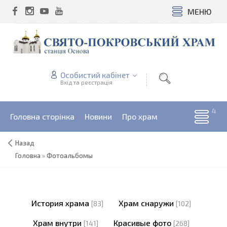
МЕНЮ
Особистий кабінет
Вхід та реєстрація
Головна сторінка
Новини
Про храм
Назад
Головна
»
Фотоальбомы
История храма
Храм снаружи
[83]
[102]
Храм внутри
Красивые фото
[141]
[268]