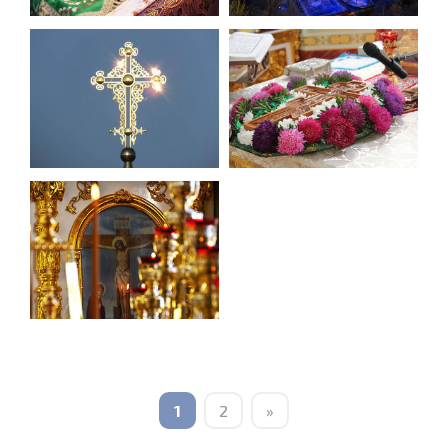
1
2
»