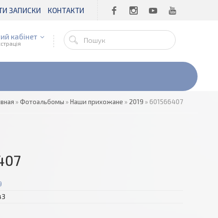
ТИ ЗАПИСКИ
КОНТАКТИ
ий кабінет
єстрація
авная
»
Фотоальбомы
»
Наши прихожане
»
2019
» 601566407
407
9
43