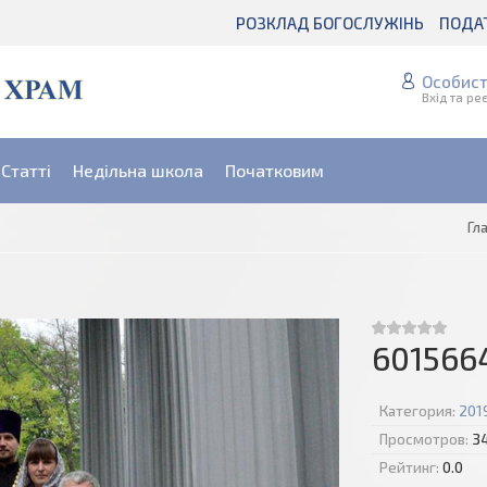
РОЗКЛАД БОГОСЛУЖІНЬ
ПОДА
Особист
Вхід та ре
Статті
Недільна школа
Початковим
Гл
601566
Категория:
201
Просмотров:
3
Рейтинг:
0.0