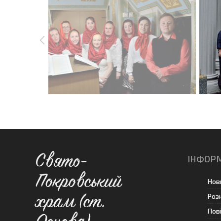
Свято-
ІНФОР
Покровський
Нов
Роз
храм (ст.
Пов