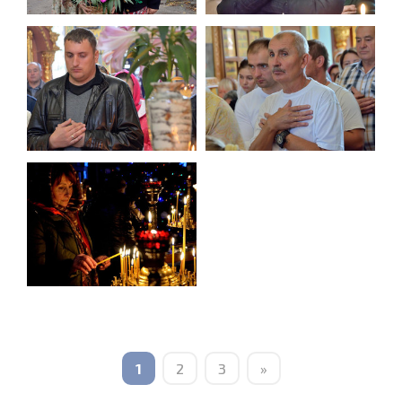
1
2
3
»