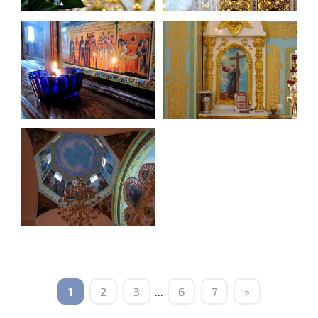
1
2
3
...
6
7
»