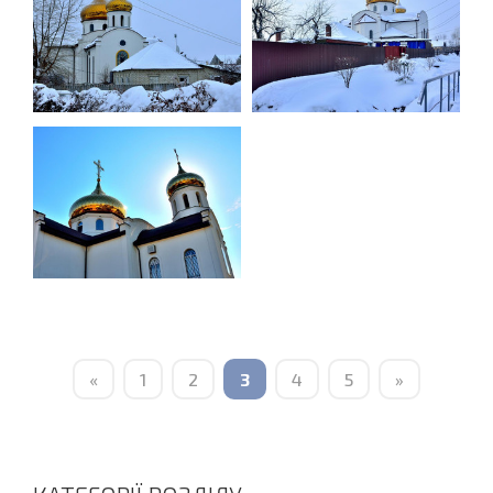
«
1
2
3
4
5
»