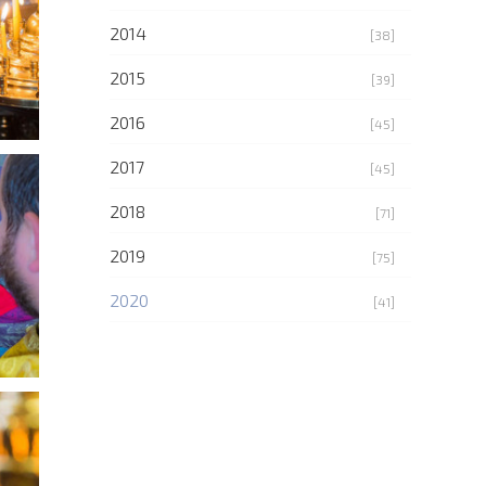
2014
[38]
2015
[39]
2016
[45]
2017
[45]
2018
[71]
2019
[75]
2020
[41]