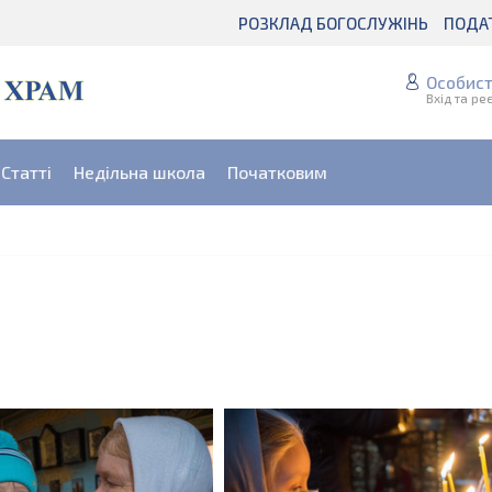
РОЗКЛАД БОГОСЛУЖІНЬ
ПОДА
Особист
Вхід та ре
Статті
Недільна школа
Початковим