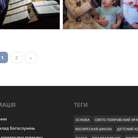
1
2
»
МАЦІЯ
ТЕГИ
ини
ОСНОВА
СВЯТО-ПОКРОВСКИЙ ХР
клад богослужінь
ВОСКРЕСНАЯ ШКОЛА
ДЕТСКИЙ Х
ідомити про помилку