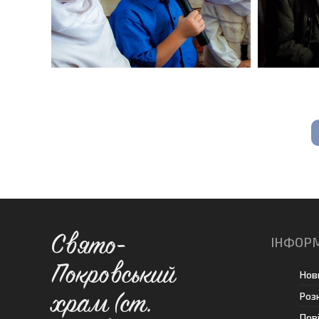
Свято-
ІНФОР
Покровський
Нов
Роз
храм (ст.
Пов