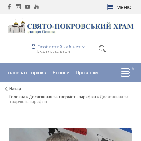
МЕНЮ
Особистий кабінет
Вхід та реєстрація
Головна сторінка
Новини
Про храм
Назад
Головна
»
Досягнення та творчість парафіян
»
Досягнення та
творчість парафіян