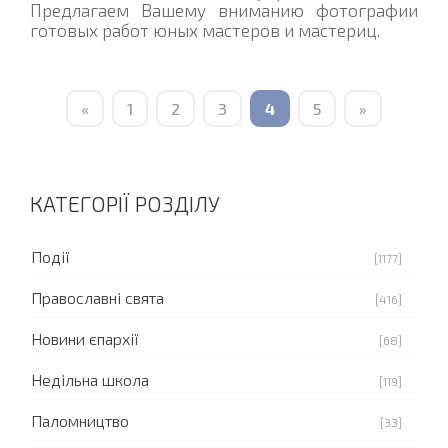
Предлагаем Вашему вниманию фотографии
готовых работ юных мастеров и мастериц.
«
1
2
3
4
5
»
КАТЕГОРІЇ РОЗДІЛУ
Події
[1177]
Православні свята
[416]
Новини єпархії
[68]
Недільна школа
[119]
Паломництво
[33]