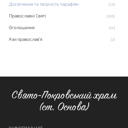
Досягнення та творчість парафіян
[23]
Православні Святі
[269]
Оголошення
[14]
Ази православ'я
[2]
Свято-Покровський храм
(ст. Основа)