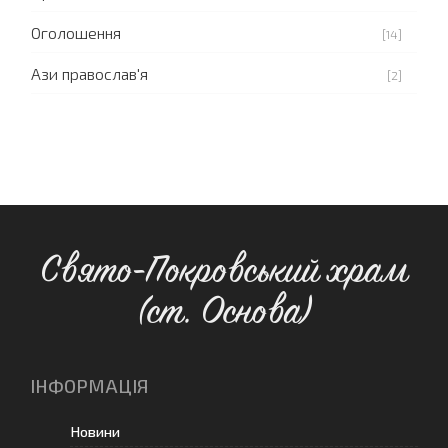
Оголошення
[14]
Ази православ'я
[2]
Свято-Покровський храм
(ст. Основа)
ІНФОРМАЦІЯ
Новини