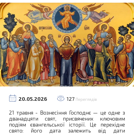
20.05.2026
127
Переглядів
21 травня - Вознесіння Господнє — це одне з
дванадцяти свят, присвячених ключовим
подіям євангельської історії. Це перехідне
свято: його дата залежить від дати