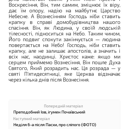
Воскресіння, Він, тим самим, зміцнює їх віру,
дає їм опору, надію на майбутнє Царство
Небесне. А Вознесінням Господь ніби ставить
крапку в справі домобудівництва нашого
спасіння. Він, як Людина, у своїй людській
тілесності, підноситься на Небо. Таким чином,
Його подвиг спокути закінчується — людина
повертається на Небо! Господь, ніби ставить
крапку, але не залишає апостолів, а значить і
всіх нас, наодинці. Христос каже: якщо ми
серцем приймемо Вознесіння, Він пошле Духа
Святого, Який розрадить нас. Ця розрада — у
святі П’ятидесятниці, яке Церква відзначає
через кілька днів після Вознесіння.
Преподобний Іов, ігумен Почаївський
Неділя 6-а після Пасхи, про сліпого (ФОТО)