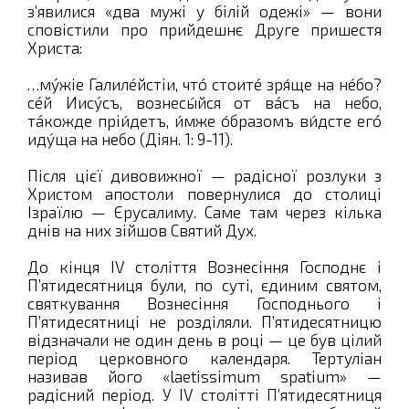
з’явилися «два мужі у білій одежі» — вони
сповістили про прийдешнє Друге пришестя
Христа:
…мýжiе Галилéйстiи, чтó стоитé зря́ще на нéбо?
сéй Иисýсъ, вознесы́йся от вáсъ на небо,
тáкожде прiи́детъ, и́мже о́бразомъ ви́дѣсте егó
идýща на небо (Діян. 1: 9-11).
Після цієї дивовижної — радісної розлуки з
Христом апостоли повернулися до столиці
Ізраїлю — Єрусалиму. Саме там через кілька
днів на них зійшов Святий Дух.
До кінця IV століття Вознесіння Господнє і
П’ятидесятниця були, по суті, єдиним святом,
святкування Вознесіння Господнього і
П’ятидесятниці не розділяли. П’ятидесятницю
відзначали не один день в році — це був цілий
період церковного календаря. Тертуліан
називав його «laetissimum spatium» —
радісний період. У IV столітті П’ятидесятниця