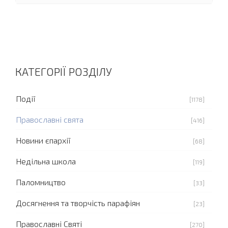
КАТЕГОРІЇ РОЗДІЛУ
Події
[1178]
Православні свята
[416]
Новини єпархії
[68]
Недільна школа
[119]
Паломництво
[33]
Досягнення та творчість парафіян
[23]
Православні Святі
[270]