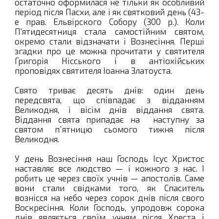
остаточно оформилася не тільки як особливий
період після Пасхи, але і як святковий день (43-
е прав. Ельвірского Собору (300 р.). Коли
П’ятидесятниця стала самостійним святом,
окремо стали відзначати і Вознесіння. Перші
згадки про це можна прочитати у святителя
Григорія Нісського і в антіохійських
проповідях святителя Іоанна Златоуста.
Свято триває десять днів: один день
передсвята, що співпадає з відданням
Великодня, і вісім днів віддання свята.
Віддання свята припадає на наступну за
святом п`ятницю сьомого тижня після
Великодня.
У день Вознесіння наш Господь Ісус Христос
наставляє все людство — і кожного з нас. І
робить це через своїх учнів — апостолів. Саме
вони стали свідками того, як Спаситель
вознісся на небо через сорок днів після свого
Воскресіння. Коли Господь, упродовж сорока
днів являється своїм учням після Хреста і