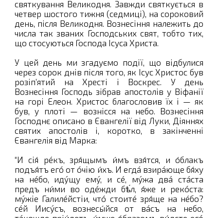
святкування Великодня. Завжди святкується в
четвер шостого тижня (седмиці), на сороковий
день, після Великодня. Вознесіння належить до
числа так званих Господських свят, тобто тих,
що стосуються Господа Ісуса Христа.
У цей день ми згадуємо події, що відбулися
через сорок днів після того, як Ісус Христос був
розіп’ятий на Хресті і Воскрес. У день
Вознесіння Господь зібрав апостолів у Віфанії
на горі Елеон. Христос благословив їх і — як
був, у плоті — вознісся на небо. Вознесіння
Господнє описано в Євангелії від Луки, Діяннях
святих апостолів і, коротко, в закінченні
Євангелія від Марка:
“И сiя́ рéкъ, зря́щымъ и́мъ взя́тся, и о́блакъ
подъя́тъ егó от óчiю и́хъ. И егдá взирáюще бя́ху
на нéбо, идýщу емý, и сé, мýжа двá стáста
предъ ни́ми во одéжди бѣ́лѣ, я́же и рекóста:
мýжiе Галилéйстiи, чтó стоитé зря́ще на нéбо?
сéй Иисýсъ, вознесы́йся от вáсъ на небо,
тáкожде прiи́детъ, и́мже о́бразомъ ви́дѣсте егó