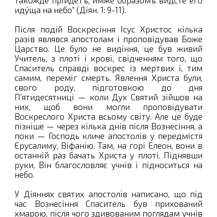
идýща на небо” (Діян. 1: 9-11).
Після подій Воскресіння Ісус Христос кілька
разів являвся апостолам і проповідував Боже
Царство. Це було не видіння, це був живий
Учитель, з плоті і крові, свідченням того, що
Спаситель справді воскрес із мертвих і, тим
самим, переміг смерть. Явлення Христа були,
свого роду, підготовкою до дня
П’ятидесятниці — коли Дух Святий зійшов на
них, щоб вони могли проповідувати
Воскреслого Христа всьому світу. Але це буде
пізніше — через кілька днів після Вознесіння, а
поки — Господь кличе апостолів у передмістя
Єрусалиму, Віфанію. Там, на горі Елеон, вони в
останній раз бачать Христа у плоті. Піднявши
руки, Він благословляє учнів і підноситься на
небо.
У Діяннях святих апостолів написано, що під
час Вознесіння Спаситель був прихований
хмарою, після чого здивованим поглядам учнів