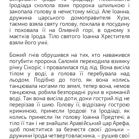
Іродіада сколола язик пророка шпилькою і
закопала голову в нечистому місці. Але Іоанна,
дружина царського домоправителя Хузи,
таємно взяла святу голову, поклала в посудину
і поховала її на Оливній горі, в одному з
маєтків Ірода. Тіло святого Іоанна Хрестителя
взяли його учні.
Божий гнів обрушився на тих, хто наважився
погубити пророка. Саломія переходила взимку
річку Сікоріс і провалилася під лід. Вона висіла
тілом у воді, а голова її перебувала над
льодом. Подібно до того, як вона колись
танцювала ногами по землі, тепер вона, немов
танцююча, робила безпорадні рухи в крижаній
воді. Так вона висіла доти, доки гострий лід не
перерізав її шию. Голову її, відрізану гострою
крижиною, принесли Іродові та Іродіаді, як
колись принесли їм голову Іоанна Предтечі, а
тіло її так і не знайшли. Аравійський цар Арефа,
щоб помститися за безчестя своєї доньки –
дружини Ірода четвертовласника, – рушив свої