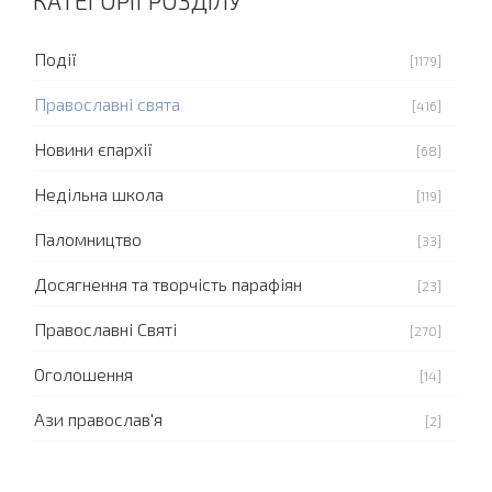
КАТЕГОРІЇ РОЗДІЛУ
Події
[1179]
Православні свята
[416]
Новини єпархії
[68]
Недільна школа
[119]
Паломництво
[33]
Досягнення та творчість парафіян
[23]
Православні Святі
[270]
Оголошення
[14]
Ази православ'я
[2]