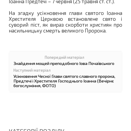
Іоанна Предтечі – 7 червня (25 травня ст. ст.).
На згадку усікновення глави святого Іоанна
Хрестителя Церквою встановлене свято і
суворий піст, як вираз скорботи християн про
насильницьку смерть великого Пророка.
Знайдення мощей преподобного Іова Почаївського
Усікновення Чесної Глави святого славного пророка,
Предтечі і Хрестителя Господнього Іоанна (Вечірнє
богослужіння, ФОТО)