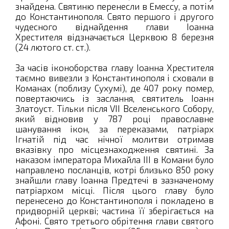
знайдена. Святиню перенесли в Емессу, а потім
до Константинополя. Свято першого і другого
чудесного віднайдення глави Іоанна
Хрестителя відзначається Церквою 8 березня
(24 лютого ст. ст.).
За часів іконоборства главу Іоанна Хрестителя
таємно вивезли з Константинополя і сховали в
Команах (поблизу Сухумі), де 407 року помер,
повертаючись із заслання, святитель Іоанн
Златоуст. Тільки після VII Вселенського Собору,
який відновив у 787 році православне
шанування ікон, за переказами, патріарх
Ігнатій під час нічної молитви отримав
вказівку про місцезнаходження святині. За
наказом імператора Михайла III в Комани було
направлено посланців, котрі близько 850 року
знайшли главу Іоанна Предтечі в зазначеному
патріархом місці. Після цього главу було
перенесено до Константинополя і покладено в
придворній церкві; частина її зберігається на
Афоні. Свято третього обрітення глави святого