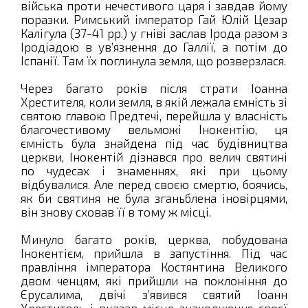
війська проти нечестивого царя і завдав йому
поразки. Римський імператор Гай Юлій Цезар
Калігула (37-41 рр.) у гніві заслав Ірода разом з
Іродіадою в ув’язнення до Галлії, а потім до
Іспанії. Там їх поглинула земля, що розверзлася.
Через багато років після страти Іоанна
Хрестителя, коли земля, в якій лежала ємність зі
святою главою Предтечі, перейшла у власність
благочестивому вельможі Інокентію, ця
ємність була знайдена під час будівництва
церкви, Інокентій дізнався про велич святині
по чудесах і знаменнях, які при цьому
відбувалися. Але перед своєю смертю, боячись,
як би святиня не була зганьблена іновірцями,
він знову сховав її в тому ж місці.
Минуло багато років, церква, побудована
Інокентієм, прийшла в запустіння. Під час
правління імператора Костянтина Великого
двом ченцям, які прийшли на поклоніння до
Єрусалима, двічі з’явився святий Іоанн
Хреститель і вказав місце знаходження своєї