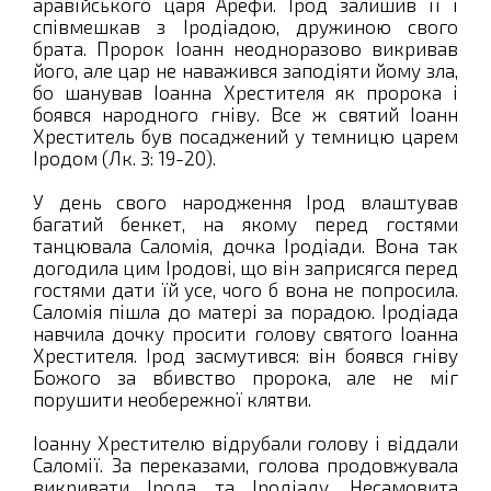
аравійського царя Арефи. Ірод залишив її і
співмешкав з Іродіадою, дружиною свого
брата. Пророк Іоанн неодноразово викривав
його, але цар не наважився заподіяти йому зла,
бо шанував Іоанна Хрестителя як пророка і
боявся народного гніву. Все ж святий Іоанн
Хреститель був посаджений у темницю царем
Іродом (Лк. 3: 19-20).
У день свого народження Ірод влаштував
багатий бенкет, на якому перед гостями
танцювала Саломія, дочка Іродіади. Вона так
догодила цим Іродові, що він заприсягся перед
гостями дати їй усе, чого б вона не попросила.
Саломія пішла до матері за порадою. Іродіада
навчила дочку просити голову святого Іоанна
Хрестителя. Ірод засмутився: він боявся гніву
Божого за вбивство пророка, але не міг
порушити необережної клятви.
Іоанну Хрестителю відрубали голову і віддали
Саломії. За переказами, голова продовжувала
викривати Ірода та Іродіаду. Несамовита