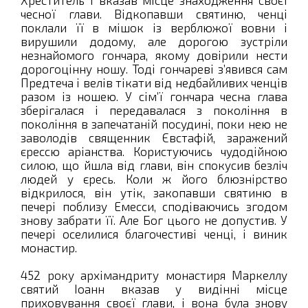
чесної глави. Відкопавши святиню, ченці
поклали її в мішок із верблюжої вовни і
вирушили додому, але дорогою зустріли
незнайомого гончара, якому довірили нести
дорогоцінну ношу. Тоді гончареві з’явився сам
Предтеча і велів тікати від недбайливих ченців
разом із ношею. У сім’ї гончара чесна глава
зберігалася і передавалася з покоління в
покоління в запечатаній посудині, поки нею не
заволодів священник Євстафій, заражений
єрессю аріанства. Користуючись чудодійною
силою, що йшла від глави, він спокусив безліч
людей у єресь. Коли ж його блюзнірство
відкрилося, він утік, закопавши святиню в
печері поблизу Емесси, сподіваючись згодом
знову забрати її. Але Бог цього не допустив. У
печері оселилися благочестиві ченці, і виник
монастир.
452 року архімандриту монастиря Маркеллу
святий Іоанн вказав у видінні місце
приховування своєї глави, і вона була знову