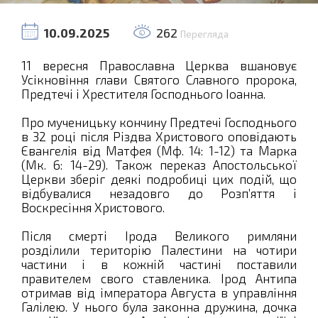
10.09.2025
262
Перегляда
11 вересня Православна Церква вшановує
Усікновіння глави Святого Славного пророка,
Предтечі і Хрестителя Господнього Іоанна.
Про мученицьку кончину Предтечі Господнього
в 32 році після Різдва Христового оповідають
Євангелія від Матфея (Мф. 14: 1-12) та Марка
(Мк. 6: 14-29). Також переказ Апостольської
Церкви зберіг деякі подробиці цих подій, що
відбувалися незадовго до Розп’яття і
Воскресіння Христового.
Після смерті Ірода Великого римляни
розділили територію Палестини на чотири
частини і в кожній частині поставили
правителем свого ставленика. Ірод Антипа
отримав від імператора Августа в управління
Галілею. У нього була законна дружина, дочка