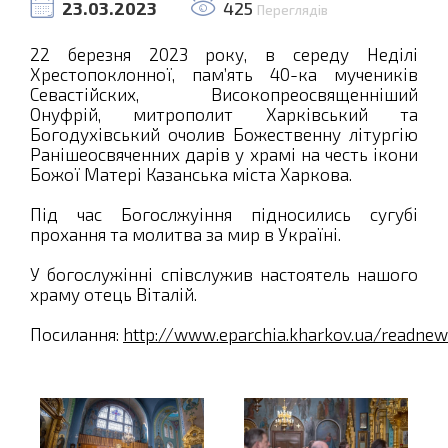
23.03.2023
425
Переглядів
22 березня 2023 року, в середу Неділі
Хрестопоклонної, пам’ять 40-ка мучеників
Севастійских, Високопреосвященніший
Онуфрій, митрополит Харківський та
Богодухівський очолив Божественну літургію
Ранішеосвяченних дарів у храмі на честь ікони
Божої Матері Казанська міста Харкова.
Під час Богослжуіння підносились сугубі
прохання та молитва за мир в Україні.
У богослужінні співслужив настоятель нашого
храму отець Віталій.
Посилання:
http://www.eparchia.kharkov.ua/readne