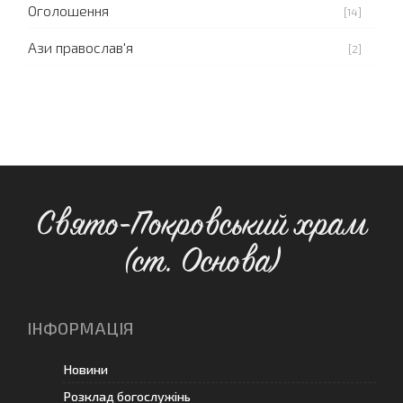
Оголошення
[14]
Ази православ'я
[2]
Свято-Покровський храм
(ст. Основа)
ІНФОРМАЦІЯ
Новини
Розклад богослужінь