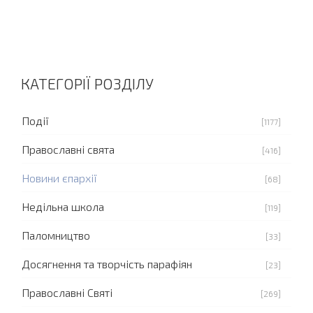
КАТЕГОРІЇ РОЗДІЛУ
Події
[1177]
Православні свята
[416]
Новини єпархії
[68]
Недільна школа
[119]
Паломництво
[33]
Досягнення та творчість парафіян
[23]
Православні Святі
[269]