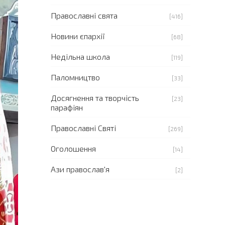
Православні свята
[416]
Новини єпархії
[68]
Недільна школа
[119]
Паломництво
[33]
Досягнення та творчість
[23]
парафіян
Православні Святі
[269]
Оголошення
[14]
Ази православ'я
[2]