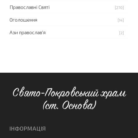
Православні Святі
[270]
Оголошення
[14]
Ази православ'я
[2]
Свято-Покровський храм
(ст. Основа)
ІНФОРМАЦІЯ