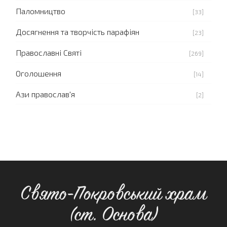
Паломництво
[33]
Досягнення та творчість парафіян
[23]
Православні Святі
[269]
Оголошення
[14]
Ази православ'я
[2]
Свято-Покровський храм
(ст. Основа)