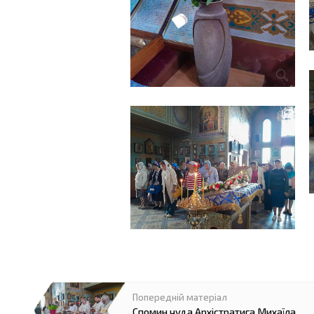
Спомин чуда Архістратига Михаїла