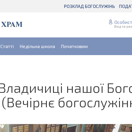
РОЗКЛАД БОГОСЛУЖІНЬ
ПОДА
Особист
Вхід та ре
Статті
Недільна школа
Початковим
 Владичиці нашої Бого
 (Вечірнє богослужін