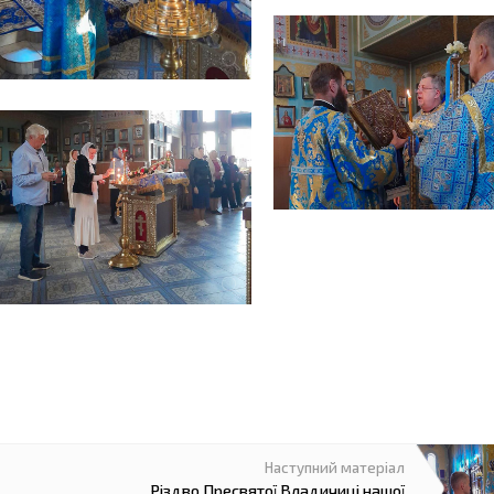
Різдво Пресвятої Владичиці нашої