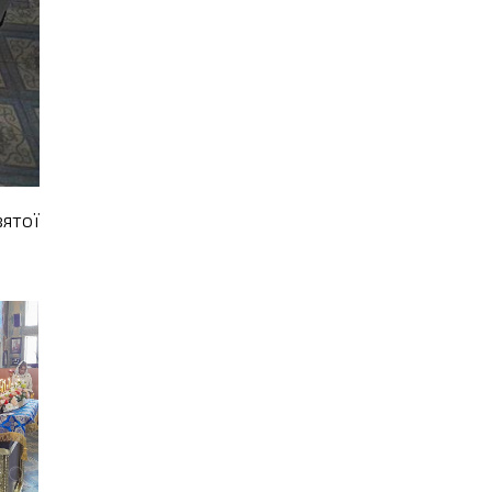
вятої