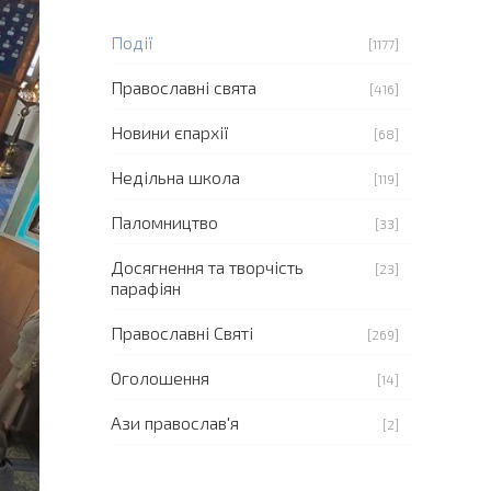
Події
[1177]
Православні свята
[416]
Новини єпархії
[68]
Недільна школа
[119]
Паломництво
[33]
Досягнення та творчість
[23]
парафіян
Православні Святі
[269]
Оголошення
[14]
Ази православ'я
[2]