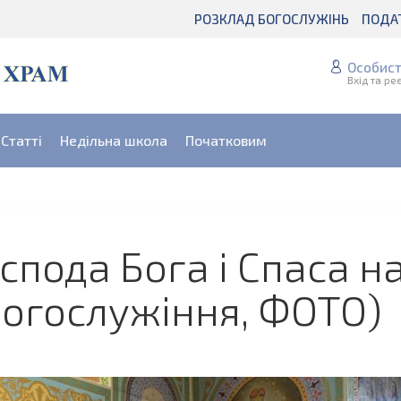
РОЗКЛАД БОГОСЛУЖІНЬ
ПОДА
Особист
Вхід та ре
Статті
Недільна школа
Початковим
пода Бога і Спаса на
богослужіння, ФОТО)