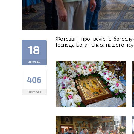
Фотозвіт про вечірнє богосл
Господа Бога і Спаса нашого Іісу
18
АВГУСТА
406
Переглядів