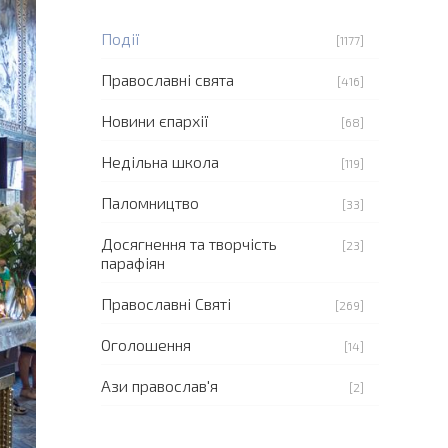
Події
[1177]
Православні свята
[416]
Новини єпархії
[68]
Недільна школа
[119]
Паломництво
[33]
Досягнення та творчість
[23]
парафіян
Православні Святі
[269]
Оголошення
[14]
Ази православ'я
[2]