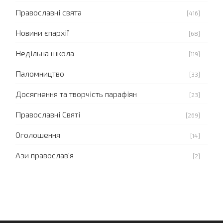
Православні свята
[416]
Новини єпархії
[68]
Недільна школа
[119]
Паломництво
[33]
Досягнення та творчість парафіян
[23]
Православні Святі
[269]
Оголошення
[14]
Ази православ'я
[2]