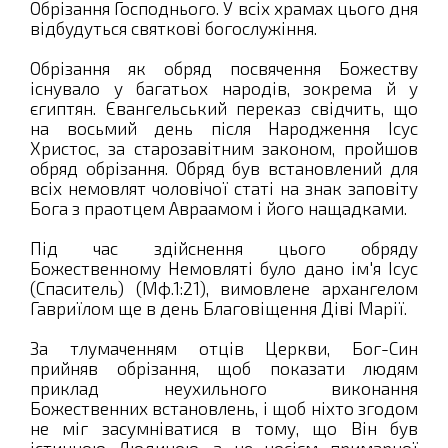
Обрізання Господнього. У всіх храмах цього дня
відбудуться святкові богослужіння.
Обрізання як обряд посвячення Божеству
існувало у багатьох народів, зокрема й у
єгиптян. Євангельський переказ свідчить, що
на восьмий день після Народження Ісус
Христос, за старозавітним законом, пройшов
обряд обрізання. Обряд був встановлений для
всіх немовлят чоловічої статі на знак заповіту
Бога з праотцем Авраамом і його нащадками.
Під час здійснення цього обряду
Божественному Немовляті було дано ім'я Ісус
(Спаситель) (Мф.1:21), вимовлене архангелом
Гавриїлом ще в день Благовіщення Діві Марії.
За тлумаченням отців Церкви, Бог-Син
прийняв обрізання, щоб показати людям
приклад неухильного виконання
Божественних встановлень, і щоб ніхто згодом
не міг засумніватися в тому, що Він був
істинною Людиною, а не носієм примарної