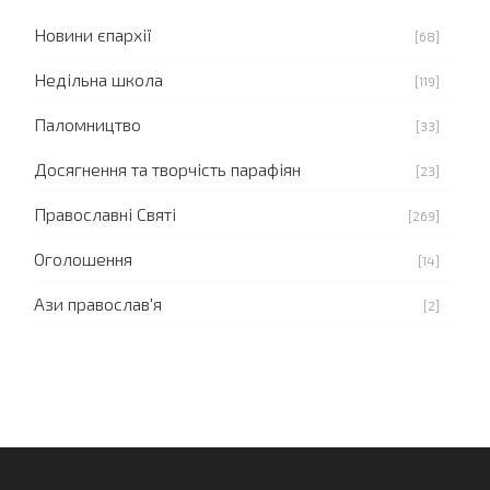
Новини єпархії
[68]
Недільна школа
[119]
Паломництво
[33]
Досягнення та творчість парафіян
[23]
Православні Святі
[269]
Оголошення
[14]
Ази православ'я
[2]