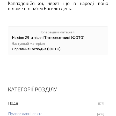
Каппадокійської, через що в народі воно
відоме під ім'ям Василів день.
Неділя 29-а після П'ятидесятниці (ФОТО)
Обрізання Господнє (ФОТО)
КАТЕГОРІЇ РОЗДІЛУ
Події
[1177]
Православні свята
[416]