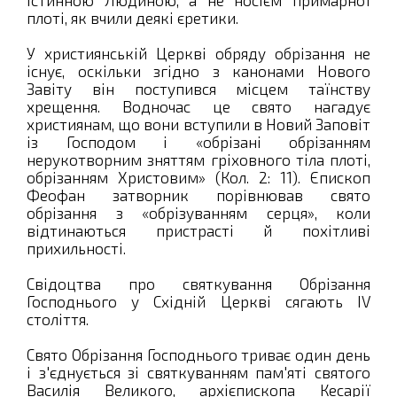
плоті, як вчили деякі єретики.
У християнській Церкві обряду обрізання не
існує, оскільки згідно з канонами Нового
Завіту він поступився місцем таїнству
хрещення. Водночас це свято нагадує
християнам, що вони вступили в Новий Заповіт
із Господом і «обрізані обрізанням
нерукотворним зняттям гріховного тіла плоті,
обрізанням Христовим» (Кол. 2: 11). Єпископ
Феофан затворник порівнював свято
обрізання з «обрізуванням серця», коли
відтинаються пристрасті й похітливі
прихильності.
Свідоцтва про святкування Обрізання
Господнього у Східній Церкві сягають IV
століття.
Свято Обрізання Господнього триває один день
і з'єднується зі святкуванням пам'яті святого
Василія Великого, архієпископа Кесарії