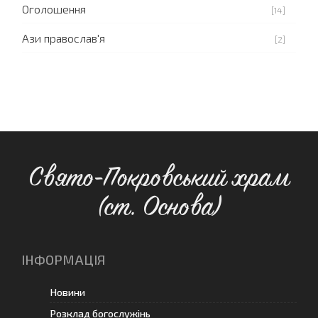
Оголошення
[14]
Ази православ'я
[2]
Свято-Покровський храм
(ст. Основа)
ІНФОРМАЦІЯ
Новини
Розклад богослужінь