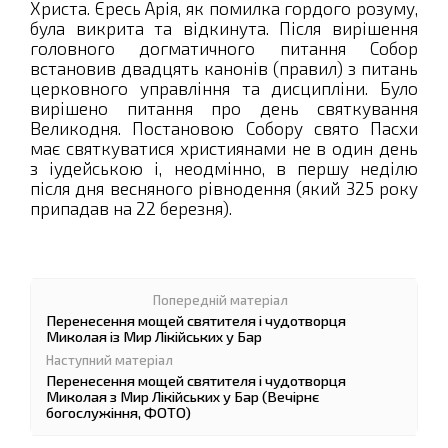
Христа. Єресь Арія, як помилка гордого розуму,
була викрита та відкинута. Після вирішення
головного догматичного питання Собор
встановив двадцять канонів (правил) з питань
церковного управління та дисципліни. Було
вирішено питання про день святкування
Великодня. Постановою Собору свято Пасхи
має святкуватися християнами не в один день
з іудейською і, неодмінно, в першу неділю
після дня весняного рівнодення (який 325 року
припадав на 22 березня).
Перенесення мощей святителя і чудотворця
Миколая із Мир Лікійських у Бар
Перенесення мощей святителя і чудотворця
Миколая з Мир Лікійських у Бар (Вечірнє
богослужіння, ФОТО)