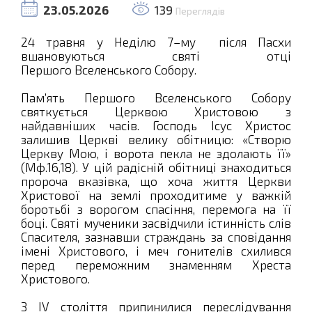
23.05.2026
139
Переглядів
24 травня у Неділю 7–му після Пасхи
вшановуються святі отці
Першого Вселенського Собору.
Пам’ять Першого Вселенського Собору
святкується Церквою Христовою з
найдавніших часів. Господь Ісус Христос
залишив Церкві велику обітницю: «Створю
Церкву Мою, і ворота пекла не здолають її»
(Мф.16,18). У цій радісній обітниці знаходиться
пророча вказівка, що хоча життя Церкви
Христової на землі проходитиме у важкій
боротьбі з ворогом спасіння, перемога на її
боці. Святі мученики засвідчили істинність слів
Спасителя, зазнавши страждань за сповідання
імені Христового, і меч гонителів схилився
перед переможним знаменням Хреста
Христового.
З IV століття припинилися переслідування