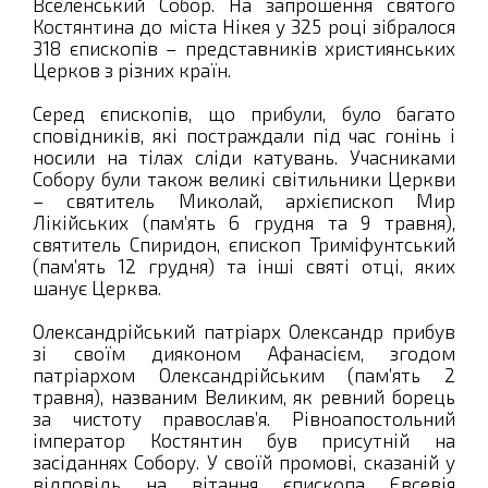
Вселенський Собор. На запрошення святого
Костянтина до міста Нікея у 325 році зібралося
318 єпископів – представників християнських
Церков з різних країн.
Серед єпископів, що прибули, було багато
сповідників, які постраждали під час гонінь і
носили на тілах сліди катувань. Учасниками
Собору були також великі світильники Церкви
– святитель Миколай, архієпископ Мир
Лікійських (пам’ять 6 грудня та 9 травня),
святитель Спиридон, єпископ Триміфунтський
(пам’ять 12 грудня) та інші святі отці, яких
шанує Церква.
Олександрійський патріарх Олександр прибув
зі своїм дияконом Афанасієм, згодом
патріархом Олександрійським (пам’ять 2
травня), названим Великим, як ревний борець
за чистоту православ’я. Рівноапостольний
імператор Костянтин був присутній на
засіданнях Собору. У своїй промові, сказаній у
відповідь на вітання єпископа Євсевія