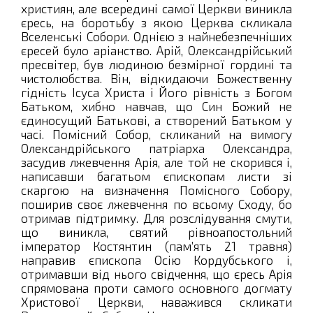
християн, але всередині самої Церкви виникла
єресь, на боротьбу з якою Церква скликала
Вселенські Собори. Однією з найнебезпечніших
єресей було аріанство. Арій, Олександрійський
пресвітер, був людиною безмірної гордині та
чистолюбства. Він, відкидаючи Божественну
гідність Ісуса Христа і Його рівність з Богом
Батьком, хибно навчав, що Син Божий не
єдиносущий Батькові, а створений Батьком у
часі. Помісний Собор, скликаний на вимогу
Олександрійського патріарха Олександра,
засудив лжевчення Арія, але той не скорився і,
написавши багатьом єпископам листи зі
скаргою на визначення Помісного Собору,
поширив своє лжевчення по всьому Сходу, бо
отримав підтримку. Для розслідування смути,
що виникла, святий рівноапостольний
імператор Костянтин (пам’ять 21 травня)
направив єпископа Осію Кордубського і,
отримавши від нього свідчення, що єресь Арія
спрямована проти самого основного догмату
Христової Церкви, наважився скликати