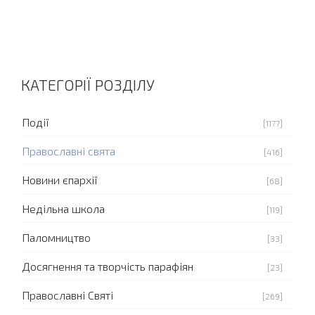
КАТЕГОРІЇ РОЗДІЛУ
Події
[1177]
Православні свята
[416]
Новини єпархії
[68]
Недільна школа
[119]
Паломництво
[33]
Досягнення та творчість парафіян
[23]
Православні Святі
[269]