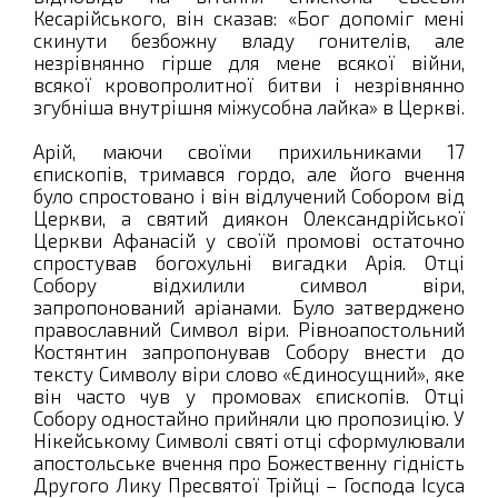
Кесарійського, він сказав: «Бог допоміг мені
скинути безбожну владу гонителів, але
незрівнянно гірше для мене всякої війни,
всякої кровопролитної битви і незрівнянно
згубніша внутрішня міжусобна лайка» в Церкві.
Арій, маючи своїми прихильниками 17
єпископів, тримався гордо, але його вчення
було спростовано і він відлучений Собором від
Церкви, а святий диякон Олександрійської
Церкви Афанасій у своїй промові остаточно
спростував богохульні вигадки Арія. Отці
Собору відхилили символ віри,
запропонований аріанами. Було затверджено
православний Символ віри. Рівноапостольний
Костянтин запропонував Собору внести до
тексту Символу віри слово «Єдиносущний», яке
він часто чув у промовах єпископів. Отці
Собору одностайно прийняли цю пропозицію. У
Нікейському Символі святі отці сформулювали
апостольське вчення про Божественну гідність
Другого Лику Пресвятої Трійці – Господа Ісуса