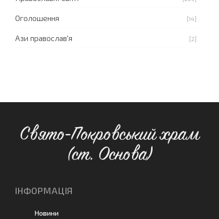
Оголошення
[14]
Ази православ'я
[2]
Свято-Покровський храм
(ст. Основа)
ІНФОРМАЦІЯ
Новини