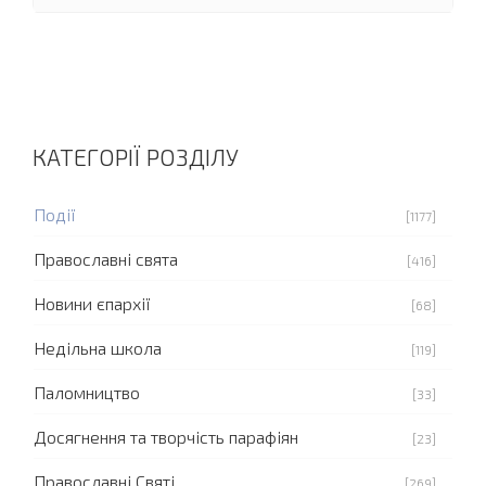
КАТЕГОРІЇ РОЗДІЛУ
Події
[1177]
Православні свята
[416]
Новини єпархії
[68]
Недільна школа
[119]
Паломництво
[33]
Досягнення та творчість парафіян
[23]
Православні Святі
[269]