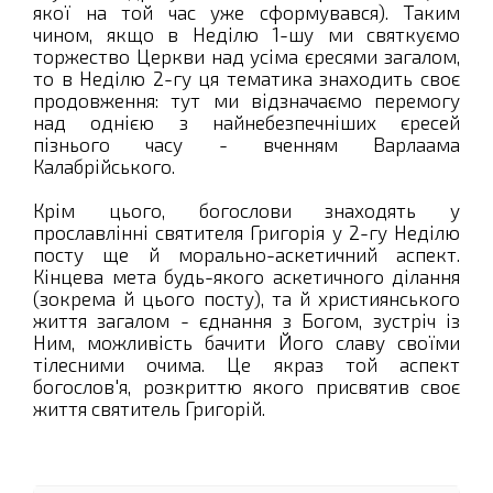
якої на той час уже сформувався). Таким
чином, якщо в Неділю 1-шу ми святкуємо
торжество Церкви над усіма єресями загалом,
то в Неділю 2-гу ця тематика знаходить своє
продовження: тут ми відзначаємо перемогу
над однією з найнебезпечніших єресей
пізнього часу - вченням Варлаама
Калабрійського.
Крім цього, богослови знаходять у
прославлінні святителя Григорія у 2-гу Неділю
посту ще й морально-аскетичний аспект.
Кінцева мета будь-якого аскетичного ділання
(зокрема й цього посту), та й християнського
життя загалом - єднання з Богом, зустріч із
Ним, можливість бачити Його славу своїми
тілесними очима. Це якраз той аспект
богослов'я, розкриттю якого присвятив своє
життя святитель Григорій.