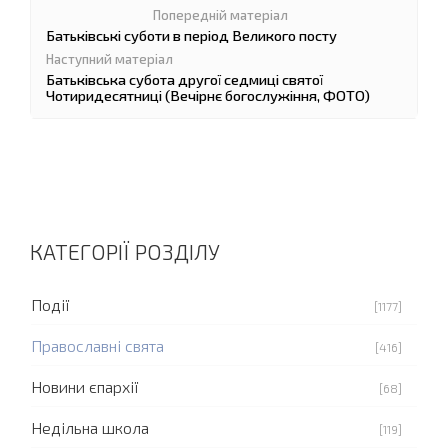
Батьківські суботи в період Великого посту
Батьківська субота другої седмиці святої
Чотиридесятниці (Вечірнє богослужіння, ФОТО)
КАТЕГОРІЇ РОЗДІЛУ
Події
[1177]
Православні свята
[416]
Новини єпархії
[68]
Недільна школа
[119]