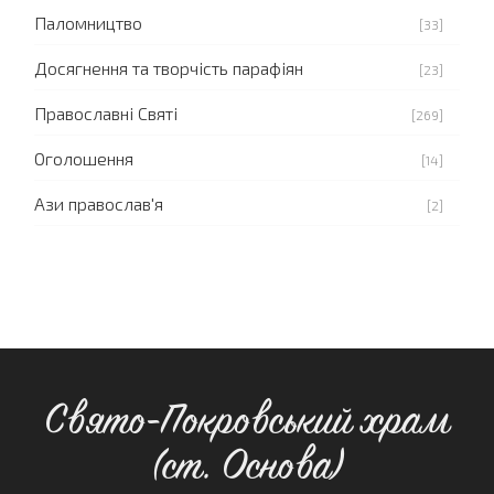
Паломництво
[33]
Досягнення та творчість парафіян
[23]
Православні Святі
[269]
Оголошення
[14]
Ази православ'я
[2]
Свято-Покровський храм
(ст. Основа)