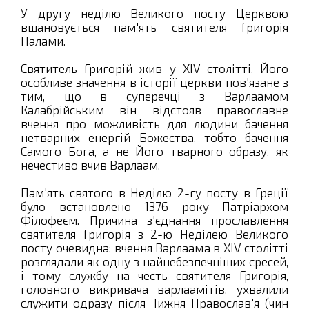
У другу неділю Великого посту Церквою
вшановується пам'ять святителя Григорія
Палами.
Святитель Григорій жив у XIV столітті. Його
особливе значення в історії церкви пов'язане з
тим, що в суперечці з Варлаамом
Калабрійським він відстояв православне
вчення про можливість для людини бачення
нетварних енергій Божества, тобто бачення
Самого Бога, а не Його тварного образу, як
нечестиво вчив Варлаам.
Пам'ять святого в Неділю 2-гу посту в Греції
було встановлено 1376 року Патріархом
Філофеєм. Причина з'єднання прославлення
святителя Григорія з 2-ю Неділею Великого
посту очевидна: вчення Варлаама в XIV столітті
розглядали як одну з найнебезпечніших єресей,
і тому службу на честь святителя Григорія,
головного викривача варлаамітів, ухвалили
служити одразу після Тижня Православ'я (чин