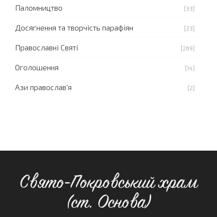
Паломництво
[33]
Досягнення та творчість парафіян
[23]
Православні Святі
[269]
Оголошення
[14]
Ази православ'я
[2]
Свято-Покровський храм
(ст. Основа)