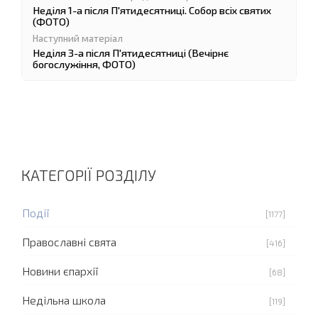
Неділя 1-а після П'ятидесятниці. Собор всіх святих
(ФОТО)
Неділя 3-а після П'ятидесятниці (Вечірнє
богослужіння, ФОТО)
КАТЕГОРІЇ РОЗДІЛУ
Події
[1177]
Православні свята
[416]
Новини єпархії
[68]
Недільна школа
[119]