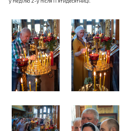
у Неділю 2-у після П'ятидесятниці.