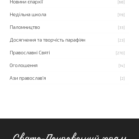
Новини єпархії
[68]
Недільна школа
[119]
Паломництво
[33]
Досягнення та творчість парафіян
[23]
Православні Святі
[270]
Оголошення
[14]
Ази православ'я
[2]
Свято-Покровський храм