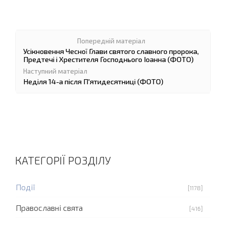
Усікновення Чесної Глави святого славного пророка,
Предтечі і Хрестителя Господнього Іоанна (ФОТО)
Неділя 14-а після П'ятидесятниці (ФОТО)
КАТЕГОРІЇ РОЗДІЛУ
Події
[1178]
Православні свята
[416]