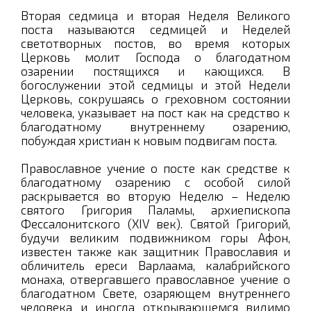
Вторая седмица и вторая Неделя Великого
поста называются седмицей и Неделей
светотворных постов, во время которых
Церковь молит Господа о благодатном
озарении постящихся и кающихся. В
богослужении этой седмицы и этой Недели
Церковь, сокрушаясь о греховном состоянии
человека, указывает на пост как на средство к
благодатному внутреннему озарению,
побуждая христиан к новым подвигам поста.
Православное учение о посте как средстве к
благодатному озарению с особой силой
раскрывается во вторую Неделю – Неделю
святого Григория Паламы, архиепископа
Фессалонитского (XIV век). Святой Григорий,
будучи великим подвижником горы Афон,
известен также как защитник Православия и
обличитель ереси Варлаама, калабрийского
монаха, отвергавшего православное учение о
благодатном Свете, озаряющем внутреннего
человека и иногда открывающемся видимо