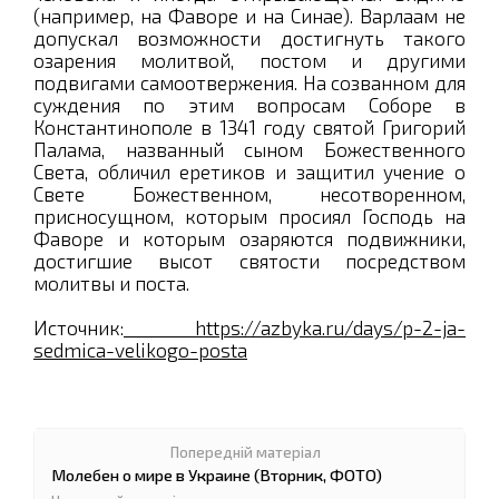
(например, на Фаворе и на Синае). Варлаам не
допускал возможности достигнуть такого
озарения молитвой, постом и другими
подвигами самоотвержения. На созванном для
суждения по этим вопросам Соборе в
Константинополе в 1341 году святой Григорий
Палама, названный сыном Божественного
Света, обличил еретиков и защитил учение о
Свете Божественном, несотворенном,
присносущном, которым просиял Господь на
Фаворе и которым озаряются подвижники,
достигшие высот святости посредством
молитвы и поста.
Источник:
https://azbyka.ru/days/p-2-ja-
sedmica-velikogo-posta
Молебен о мире в Украине (Вторник, ФОТО)