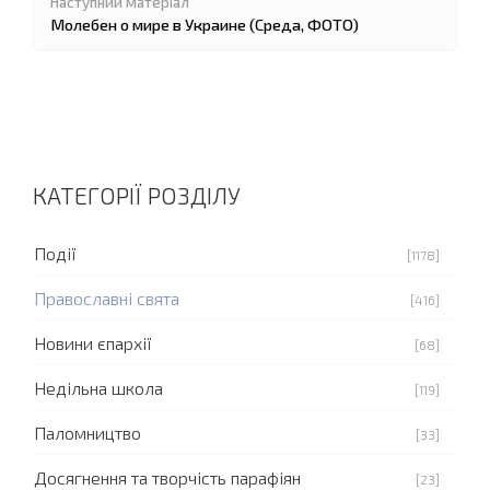
Молебен о мире в Украине (Среда, ФОТО)
КАТЕГОРІЇ РОЗДІЛУ
Події
[1178]
Православні свята
[416]
Новини єпархії
[68]
Недільна школа
[119]
Паломництво
[33]
Досягнення та творчість парафіян
[23]