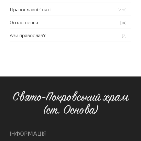
Православні Святі
[270]
Оголошення
[14]
Ази православ'я
[2]
Свято-Покровський храм
(ст. Основа)
ІНФОРМАЦІЯ