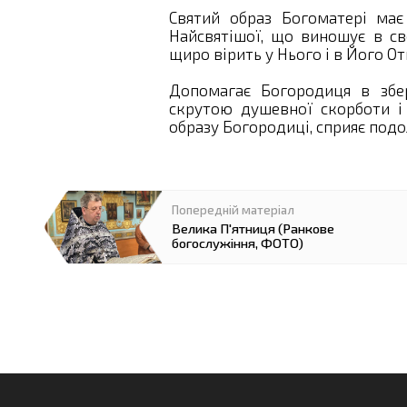
Святий образ Богоматері має
Найсвятішої, що виношує в св
щиро вірить у Нього і в Його От
Допомагає Богородиця в збер
скрутою душевної скорботи і
образу Богородиці, сприяє подо
Велика П'ятниця (Ранкове
богослужіння, ФОТО)