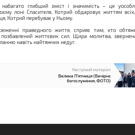
 набагато глибший зміст і значимість – це уособл
оєму лоні Спасителя, Котрий обдаровує життям всіх,
ця, Котрий перебуває у Ньому.
еженні праведного життя, сприяє тим, хто обтяж
 позбавлений життєвих сил. Щира молитва, звернен
ланню навіть найтяжчих недуг.
Велика П'ятниця (Вечірнє
богослужіння, ФОТО)