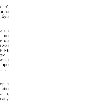
ло".
вання
I був
м на
, що
чився
и хоч
як не
ом і
Божа
 про
 як і
ері з
 або
сів,
 типу