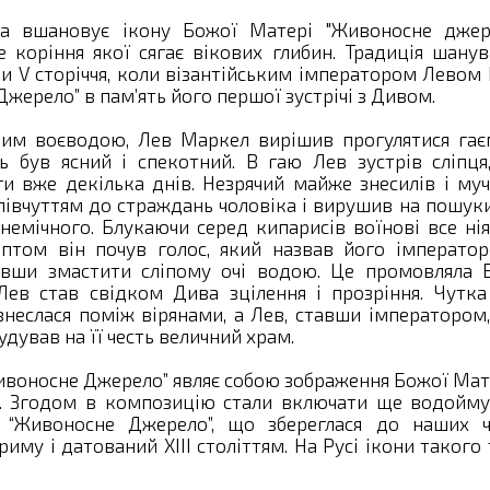
а вшановує ікону Божої Матері "Живоносне джере
е коріння якої сягає вікових глибин. Традиція шану
и V сторіччя, коли візантійським імператором Левом 
ерело” в пам’ять його першої зустрічі з Дивом.
ним воєводою, Лев Маркел вирішив прогулятися гає
ь був ясний і спекотний. В гаю Лев зустрів сліпця
ги вже декілька днів. Незрячий майже знесилів і му
півчуттям до страждань чоловіка і вирушив на пошук
немічного. Блукаючи серед кипарисів воїнові все ні
птом він почув голос, який назвав його імператор
івши змастити сліпому очі водою. Це промовляла 
Лев став свідком Дива зцілення і прозріння. Чутка
еслася поміж вірянами, а Лев, ставши імператором,
дував на її честь величний храм.
ивоносне Джерело” являє собою зображення Божої Мат
і. Згодом в композицію стали включати ще водойму
“Живоносне Джерело”, що збереглася до наших ча
иму і датований XIII століттям. На Русі ікони такого