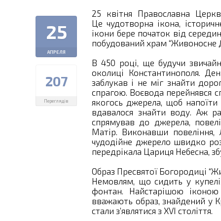
25 квітня Православна Церкв
Це чудотворна ікона, історичн
25
ікони бере початок від середин
побудований храм “Живоносне Дж
АПРЕЛЯ
В 450 році, ще будучи звичай
околиці Константинополя. Ден
207
заблукав і не міг знайти доро
спрагою. Воєвода перейнявся с
якогось джерела, щоб напоїти 
Переглядів
вдавалося знайти воду. Аж ра
спрямував до джерела, повел
Матір. Виконавши повеління, 
чудодійне джерело швидко розн
передрікала Цариця Небесна, збу
Образ Пресвятої Богородиці “Ж
Немовлям, що сидить у купел
фонтан. Найстарішою іконою 
вважають образ, знайдений у Кр
стали з’являтися з XVI століття.