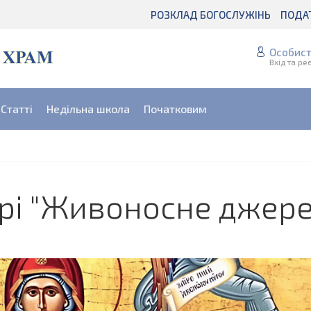
РОЗКЛАД БОГОСЛУЖІНЬ
ПОДА
Особист
Вхід та ре
Статті
Недільна школа
Початковим
ері "Живоносне джер