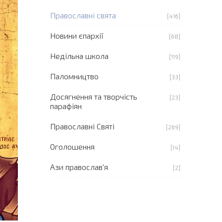
Православні свята
[416]
Новини єпархії
[68]
Недільна школа
[119]
Паломництво
[33]
Досягнення та творчість
[23]
парафіян
Православні Святі
[269]
Оголошення
[14]
Ази православ'я
[2]