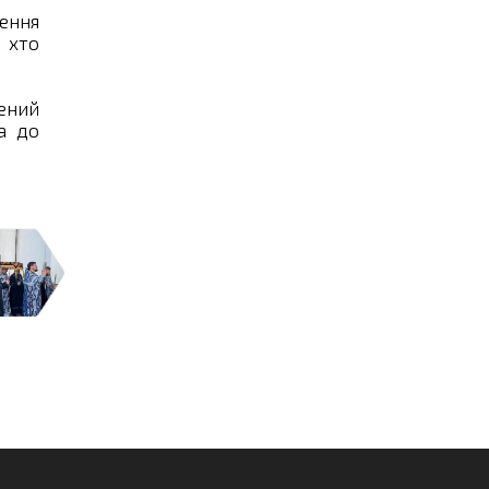
ення
 хто
ений
а до