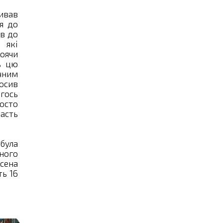
живав
ня до
ів до
 які
тоячи
ь цю
ичним
росив
огось
росто
асть
була
вного
есена
ть 16