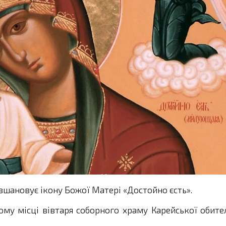
вшановує ікону Божої Матері «Достойно єсть».
ому місці вівтаря соборного храму Карейської обите