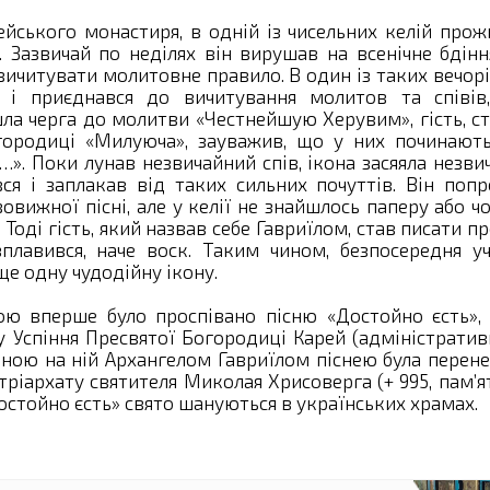
йського монастиря, в одній із чисельних келій про
 Зазвичай по неділях він вирушав на всенічне бдін
вичитувати молитовне правило. В один із таких вечор
к і приєднався до вичитування молитов та співів,
шла черга до молитви «Честнейшую Херувим», гість, с
городиці «Милуюча», зауважив, що у них починают
…». Поки лунав незвичайний спів, ікона засяяла незв
ся і заплакав від таких сильних почуттів. Він поп
вижної пісні, але у келії не знайшлось паперу або ч
 Тоді гість, який назвав себе Гавриїлом, став писати п
лавився, наче воск. Таким чином, безпосередня уч
ще одну чудодійну ікону.
ою вперше було проспівано пісню «Достойно єсть», 
 Успіння Пресвятої Богородиці Карей (адміністрати
аною на ній Архангелом Гавриїлом піснею була перен
тріархату святителя Миколая Хрисоверга (+ 995, пам’я
«Достойно єсть» свято шануються в українських храмах.