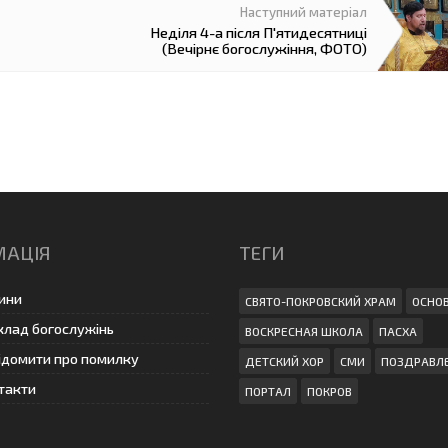
Неділя 4-а після П'ятидесятниці
(Вечірнє богослужіння, ФОТО)
МАЦІЯ
ТЕГИ
ини
СВЯТО-ПОКРОВСКИЙ ХРАМ
ОСНО
клад богослужінь
ВОСКРЕСНАЯ ШКОЛА
ПАСХА
ідомити про помилку
ДЕТСКИЙ ХОР
СМИ
ПОЗДРАВЛ
такти
ПОРТАЛ
ПОКРОВ