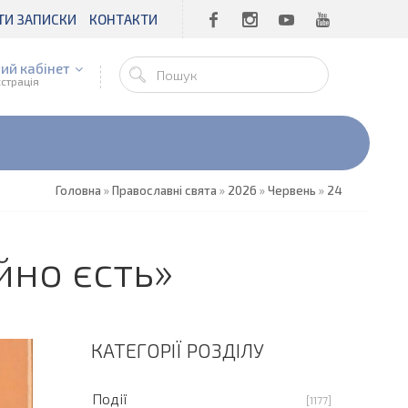
ТИ ЗАПИСКИ
КОНТАКТИ
ий кабінет
єстрація
Головна
»
Православні свята
»
2026
»
Червень
»
24
йно єсть»
КАТЕГОРІЇ РОЗДІЛУ
Події
[1177]