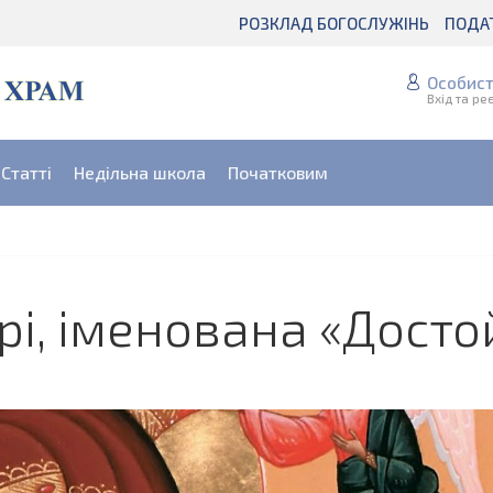
РОЗКЛАД БОГОСЛУЖІНЬ
ПОДА
Особист
Вхід та ре
Статті
Недільна школа
Початковим
рі, іменована «Досто