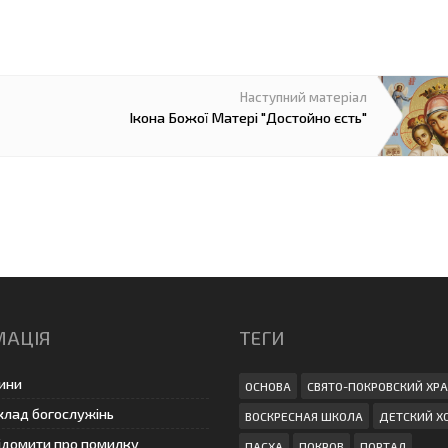
Ікона Божої Матері "Достойно єсть"
МАЦІЯ
ТЕГИ
ини
ОСНОВА
СВЯТО-ПОКРОВСКИЙ ХР
клад богослужінь
ВОСКРЕСНАЯ ШКОЛА
ДЕТСКИЙ Х
ідомити про помилку
ПАСХА
ПОКРОВ
ПОРТАЛ