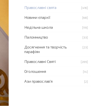
Православні свята
[416]
Новини єпархії
[68]
Недільна школа
[119]
Паломництво
[33]
Досягнення та творчість
[23]
парафіян
Православні Святі
[269]
Оголошення
[14]
Ази православ'я
[2]