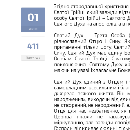
Згідно стародавньої християнсь
Святої Трійці, який завжди від
01
особу Святої Трійці – Святого 
Святого Духа на апостолів, а в 
ИЮНЯ
Святий Дух – Третя Особа (І
рівнославний Отцю і Сину. Як
411
притаманні тільки Богу. Святи
Сину. Святий Дух має єдину Бо
Особам Святої Трійці, Святом
Переглядів
поклоняючись Святому Духу, хр
маючи на увазі Їх загальне Бож
Святий Дух єдиний з Отцем і 
самовладним, всесильним і благи
джерело всякого життя. Він 
народження», виходячи від єдин
не створений, не народжений, а
Отця для нас незбагненно, як
Церква ніколи не наважув
міркуванню, але завжди сповіду
Господь відкриває людині тільк