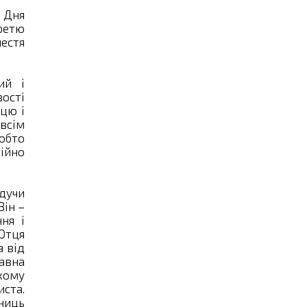
о Дня
третю
шестя
ий і
ості
тцю і
 всім
обто
тійно
дучи
Він –
ня і
 Отця
а від
авна
кому
иста.
мниць