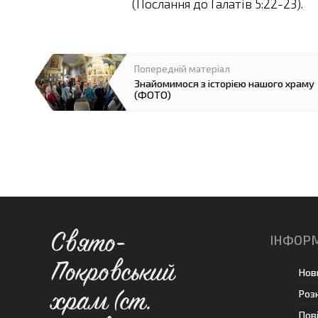
(Послання до Галатів 5:22-23).
Знайомимося з історією нашого храму
(ФОТО)
Свято-
ІНФОР
Покровський
Нов
Роз
храм (ст.
Пов