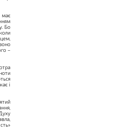
я має
енням
у. Бо
 коли
рцем,
воно
ого –
котра
вноти
ться
кає і
ятий
ння,
 Духу
авла,
ість»