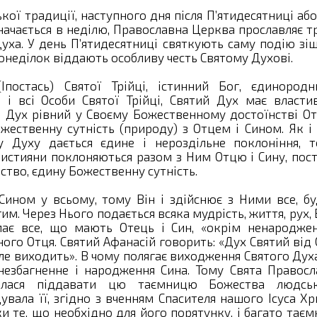
кої традиції, наступного дня після П’ятидесятниці аб
значається в неділю, Православна Церква прославляє 
Духа. У день П’ятидесятниці святкують саму подію зі
понеділок віддають особливу честь Святому Духові.
постась) Святої Трійці, істинний Бог, єдинородн
 і всі Особи Святої Трійці, Святий Дух має властив
й Дух рівний у Своєму Божественному достоїнстві О
жественну сутність (природу) з Отцем і Сином. Як і
у Духу дається єдине і нероздільне поклоніння, т
истияни поклоняються разом з Ним Отцю і Сину, пос
ество, єдину Божественну сутність.
Сином у всьому, тому Він і здійснює з Ними все, бу
м. Через Нього подається всяка мудрість, життя, рух, 
має все, що мають Отець і Син, «окрім ненароджен
ого Отця. Святий Афанасій говорить: «Дух Святий від
ле виходить». В чому полягає виходження Святого Дух
 незбагненне і народження Сина. Тому Свята Правосл
алася піддавати цю таємницю Божества людсь
вала її, згідно з вченням Спасителя нашого Ісуса Хр
и те, що необхідно для його порятунку, і багато тає