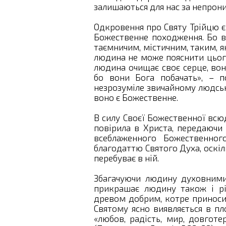
залишаються для нас за непрон
Одкровення про Святу Трійцю є
Божественне походження. Бо вч
таємничим, містичним, таким, як
людина не може пояснити цього і
людина очищає своє серце, вон
бо вони Бога побачать», – п
незрозуміле звичайному людськ
воно є Божественне.
В силу Своєї Божественної всю
повірила в Христа, передаючи 
всеблаженного Божественног
благодаттю Святого Духа, оскіл
перебуває в ній.
Збагачуючи людину духовними
прикрашає людину також і різ
древом добрим, котре приносит
Святому ясно виявляється в пл
«любов, радість, мир, довготер