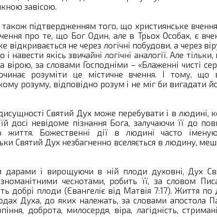
икною завісою.
 також підтвердженням того, що християнське вченн
ення про те, що Бог Один, але в Трьох Особах, є вч
е відкривається не через логічні побудови, а через вір
 навести якісь звичайні логічні аналогії. Але тільки,
а вірою, за словами Господніми – «Блаженні чисті се
очинає розуміти це містичне вчення. І тому, що 
ому розуму, відповідно розум і не міг би вигадати й
дисущності Святий Дух може перебувати і в людині, 
їй досі невідоме пізнання Бога, залучаючи її до по
о життя. Божественні дії в людині часто іменую
ьки Святий Дух незбагненно вселяється в людину, меш
 дарами і вирощуючи в ній плоди духовні, Дух Св
номанітними чеснотами, робить її, за словом Писа
ь добрі плоди (Євангеліє від Матвія 7:17). Життя по
одах Духа, до яких належать, за словами апостола П
піння, доброта, милосердя, віра, лагідність, стриман