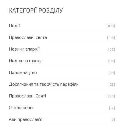
КАТЕГОРІЇ РОЗДІЛУ
Події
[1179]
Православні свята
[416]
Новини єпархії
[68]
Недільна школа
[119]
Паломництво
[33]
Досягнення та творчість парафіян
[23]
Православні Святі
[270]
Оголошення
[14]
Ази православ'я
[2]