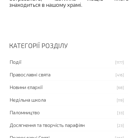
знаходиться в нашому храмі.
КАТЕГОРІЇ РОЗДІЛУ
Події
[1177]
Православні свята
[416]
Новини єпархії
[68]
Недільна школа
[119]
Паломництво
[33]
Досягнення та творчість парафіян
[23]
Православні Святі
[269]