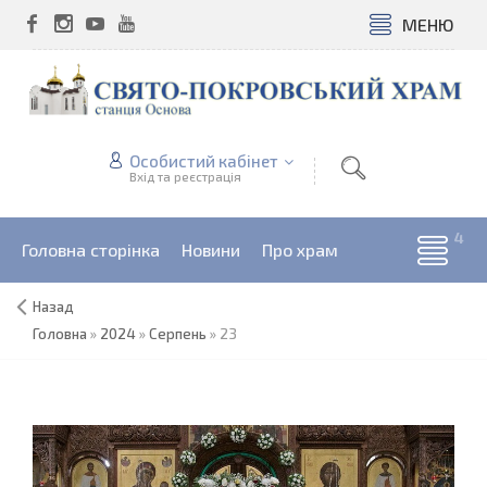
МЕНЮ
Особистий кабінет
Вхід та реєстрація
Головна сторінка
Новини
Про храм
Назад
Головна
»
2024
»
Серпень
»
23