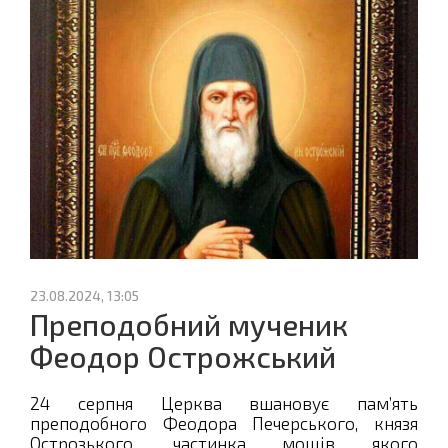
23.08.2024, 13:05
Преподобний мученик
Феодор Острожський
24 серпня Церква вшановує пам’ять
преподобного Феодора Печерського, князя
Острозького, частинка мощів якого