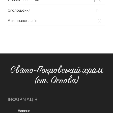
Оголошення
[14]
Ази православ'я
[2]
Свято-Покровський храм
(ст. Основа)
ІНФОРМАЦІЯ
Новини