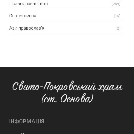
Православні Святі
[269]
Оголошення
[14]
Ази православ'я
[2]
Свято-Покровський храм
(ст. Основа)
ІНФОРМАЦІЯ