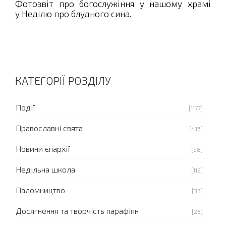
Фотозвіт про богослужіння у нашому храмі
у Неділю про блудного сина.
КАТЕГОРІЇ РОЗДІЛУ
Події
[1177]
Православні свята
[416]
Новини єпархії
[68]
Недільна школа
[119]
Паломництво
[33]
Досягнення та творчість парафіян
[23]