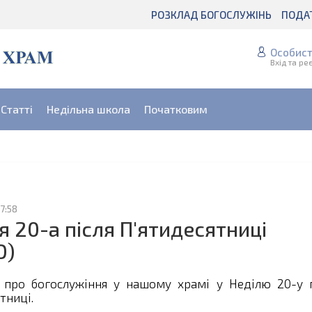
РОЗКЛАД БОГОСЛУЖІНЬ
ПОДА
Особист
Вхід та ре
Статті
Недільна школа
Початковим
17:58
я 20-а після П'ятидесятниці
О)
 про богослужіння у нашому храмі у Неділю 20-у п
тниці.