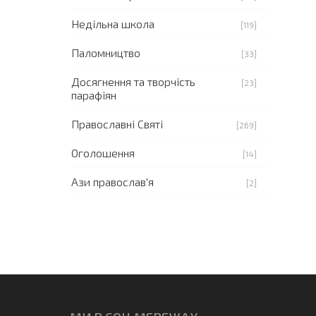
Недільна школа
[119]
Паломництво
[33]
Досягнення та творчість
[23]
парафіян
Православні Святі
[269]
Оголошення
[14]
Ази православ'я
[2]