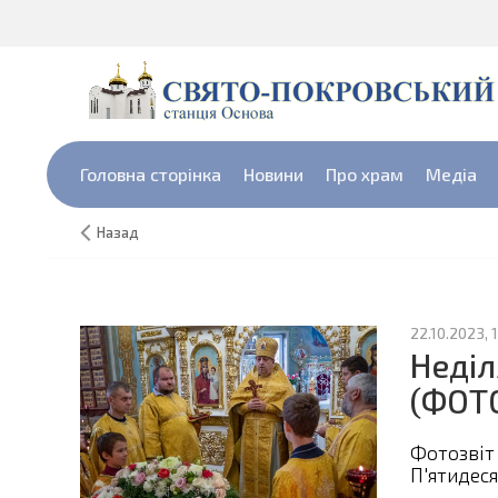
Головна сторінка
Новини
Про храм
Медіа
Назад
22.10.2023, 
Неділ
(ФОТ
Фотозвіт
П'ятидеся