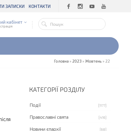
ТИ ЗАПИСКИ
КОНТАКТИ
ий кабінет
єстрація
Головна
»
2023
»
Жовтень
»
22
КАТЕГОРІЇ РОЗДІЛУ
Події
[1177]
Православні свята
[416]
ісля
Новини єпархії
[68]