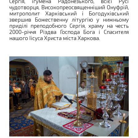
Сергія, ігумена Радонезького, всієї Русі
чудотворця, Високопреосвященніший Онуфрій,
митрополит Харківський і Богодухівський
звершив Божественну літургію у нижньому
приділі преподобного Сергія, храму на честь
2000-річчя Різдва Господа Бога і Спасителя
нашого Іісуса Христа міста Харкова.