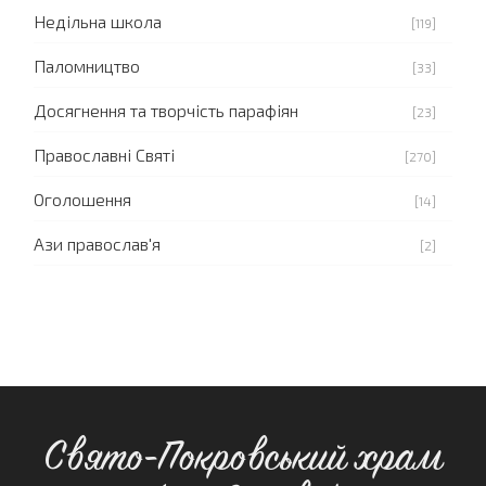
Недільна школа
[119]
Паломництво
[33]
Досягнення та творчість парафіян
[23]
Православні Святі
[270]
Оголошення
[14]
Ази православ'я
[2]
Свято-Покровський храм