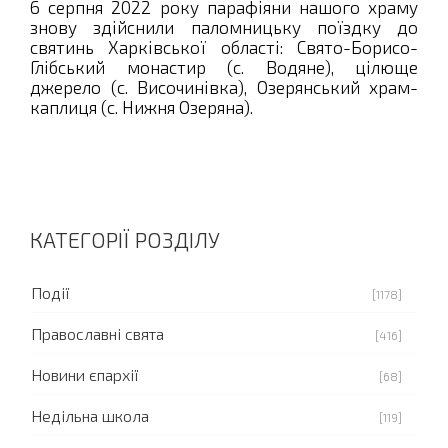
6 серпня 2022 року парафіяни нашого храму
знову здійснили паломницьку поїздку до
святинь Харківської області: Свято-Борисо-
Глібський монастир (с. Водяне), цілюще
джерело (с. Височинівка), Озерянський храм-
каплиця (с. Нижня Озеряна).
КАТЕГОРІЇ РОЗДІЛУ
Події
[1178]
Православні свята
[416]
Новини єпархії
[68]
Недільна школа
[119]