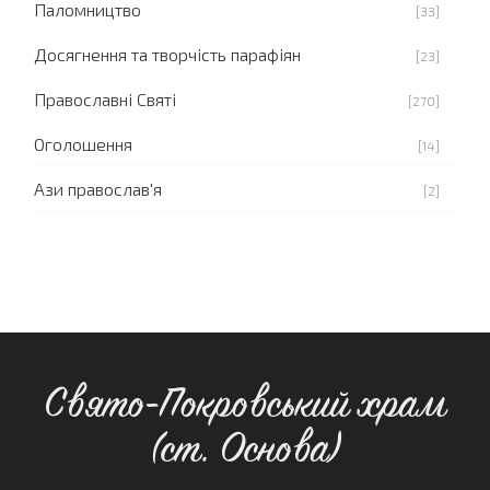
Паломництво
[33]
Досягнення та творчість парафіян
[23]
Православні Святі
[270]
Оголошення
[14]
Ази православ'я
[2]
Свято-Покровський храм
(ст. Основа)