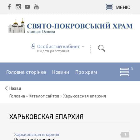
МЕНЮ
Особистий кабінет
Вхід та реєстрація
Головна сторінка
Новини
Про храм
Назад
Головна
»
Каталог сайтов
»
Харьковская епархия
ХАРЬКОВСКАЯ ЕПАРХИЯ
Харьковская епархия
0
1
Поместные церкви