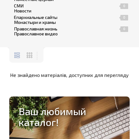
СМИ
4
0
Новости
Епархиальные сайты
0
1
Монастыри и храмы
Православная жизнь
2
0
Православное видео
Не знайдено матеріалів, доступних для перегляду
Ваш любимый
каталог!