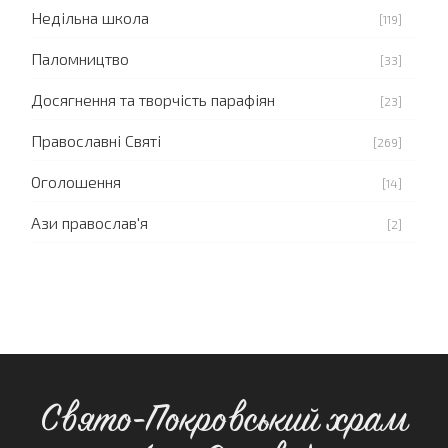
Недільна школа
[119]
Паломництво
[33]
Досягнення та творчість парафіян
[23]
Православні Святі
[269]
Оголошення
[14]
Ази православ'я
[2]
Свято-Покровський храм