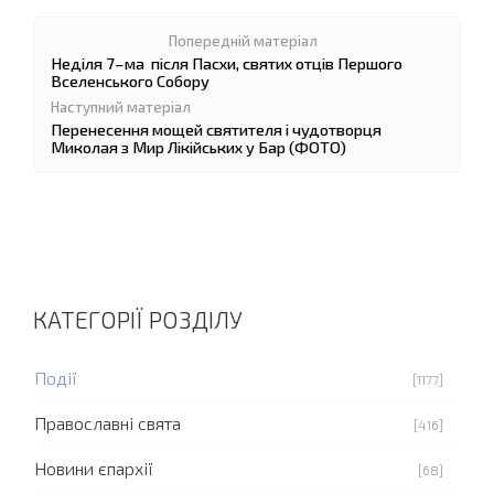
Неділя 7–ма після Пасхи, святих отців Першого
Вселенського Собору
Перенесення мощей святителя і чудотворця
Миколая з Мир Лікійських у Бар (ФОТО)
КАТЕГОРІЇ РОЗДІЛУ
Події
[1177]
Православні свята
[416]
Новини єпархії
[68]