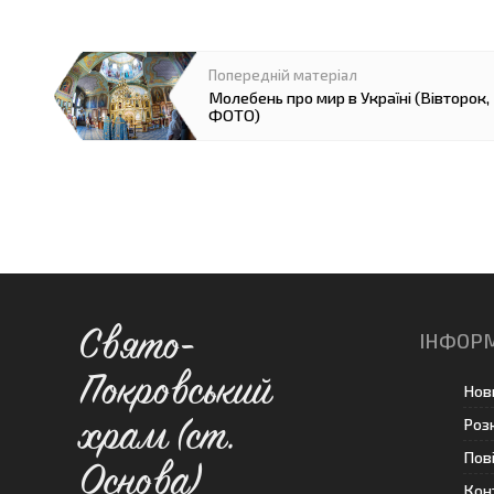
Молебень про мир в Україні (Вівторок,
ФОТО)
Свято-
ІНФОР
Покровський
Нов
Роз
храм (ст.
Пов
Основа)
Кон