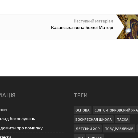
Казанська ікона Божої Матері
МАЦІЯ
ТЕГИ
ини
ОСНОВА
СВЯТО-ПОКРОВСКИЙ ХР
клад богослужінь
ВОСКРЕСНАЯ ШКОЛА
ПАСХА
ідомити про помилку
ДЕТСКИЙ ХОР
ПОЗДРАВЛЕНИЕ
такти
СМИ
ПОРТАЛ