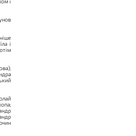
хом і
тунов
аніше
їла і
потім
ова);
ндра
ький
олай
опа;
андр
андр
очин