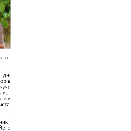
ято-
 дні
ворів
ачачи
 лист
аючи
иста,
ник),
Його