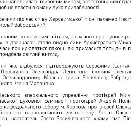
вищі наповнилась глибоким миром, благоговійним стра
об не впасти в оману духа привабливості.
бачили під час співу Херувимської пісні паламар Пес
иколай Забродський.
скравим, золотистим світлом, після чого проступили р
ах, в дзеркалах, стало видно лики Архистратига Миха
очали поширюватися пахощі, які трималися п’ять днів, 
придбала світлий вигляд.
они, яке відбулося, підтверджують: Серафима (Сантал
 Проскуріна Олександра Леонтівна; інокиня Олекса
й Олександрович; Малько Ірина Василівна; Забродс
кова Ксенія Матвіївна;
ківського єпархіального управління протієрей Мик
івської духовної семінарії протоієрей Андрій Полік
о кафедрального собору м. Харкова протоієрей Олекс
бласного наркологічного диспансеру Лотін Олекс
сії, настоятель Свято-Василівського храму смт Піс
.