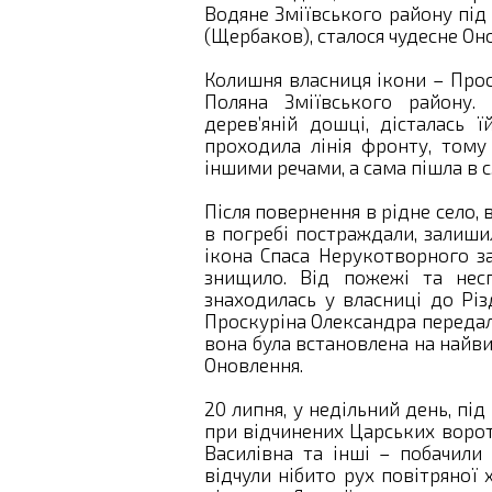
Водяне Зміївського району під 
(Щербаков), сталося чудесне Он
Колишня власниця ікони – Прос
Поляна Зміївського району. 
дерев’яній дошці, дісталась ї
проходила лінія фронту, тому 
іншими речами, а сама пішла в с
Після повернення в рідне село, 
в погребі постраждали, залишил
ікона Спаса Нерукотворного з
знищило. Від пожежі та несп
знаходилась у власниці до Різ
Проскуріна Олександра передала
вона була встановлена на найви
Оновлення.
20 липня, у недільний день, під
при відчинених Царських ворот
Василівна та інші – побачили 
відчули нібито рух повітряної 