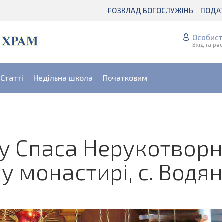
РОЗКЛАД БОГОСЛУЖІНЬ
ПОДА
Особист
Вхід та ре
Статті
Недільна школа
Початковим
у Спаса Нерукотворн
у монастирі, с. Водя