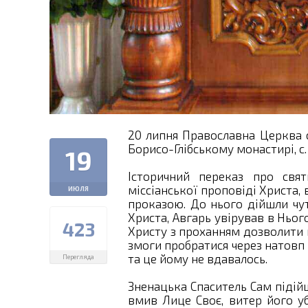
20 липня Православна Церква 
Борисо-Глібському монастирі, с.
19
Історичний переказ про свя
міссіанської проповіді Христа, 
ИЮЛЯ
проказою. До нього дійшли чут
Христа, Авгарь увірував в Ньог
423
Христу з проханням дозволити
змоги пробратися через натовп 
та це йому не вдавалось.
Перегляда
Зненацька Спаситель Сам підійш
вмив Лице Своє, витер його у