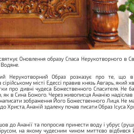
святкує Оновлення образу Спаса Нерукотворного в Св
 Водяне.
тий Нерукотворний Образ розказує про те, що в
в сірійському місті Едессі правив князь Авгарь, який х
ки про дивні чудеса Божественного Спасителя. Не б
о, як в Сина Божого. Через живописця Ананію надіслав
 написати зображення Його Божественного Лиця. Не м
до Христа, Ананій здалеку почав писати Образ Ісуса Хр
ов до Ананії та попросив принести воду і убрус (руш
брусом, на якому чудесним чином миттєво відбився 