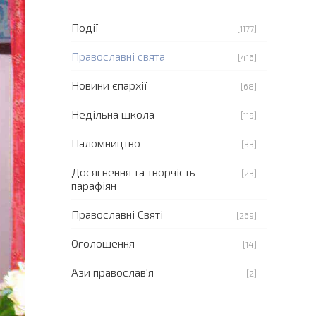
Події
[1177]
Православні свята
[416]
Новини єпархії
[68]
Недільна школа
[119]
Паломництво
[33]
Досягнення та творчість
[23]
парафіян
Православні Святі
[269]
Оголошення
[14]
Ази православ'я
[2]