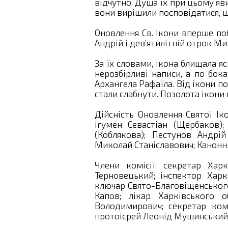
відчутно. Душа їх при цьому я
вони вирішили посповідатися, щ
Оновлення Св. Ікони вперше по
Андрій і дев’ятилітній отрок М
За їх словами, ікона блищала я
нерозбірливі написи, а по бок
Архангела Рафаїла. Від ікони п
стали слабнути. Позолота ікони 
Дійсність Оновлення Святої Ік
ігумен Севастіан (Щербаков);
(Коблякова); Пестунов Андрі
Миколай Станіславович; Канонні
Члени комісії: секретар Хар
Терновецький; інспектор Харк
ключар Свято-Благовіщенськог
Капов; лікар Харківського о
Володимирович; секретар комі
протоієрей Леонід Мушинський