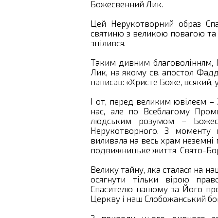
Божесвенний Лик.
Цей Нерукотворний образ Спа
святиню з великою повагою та б
зцілився.
Таким дивним благоволінням, 
Лик, на якому св. апостол Фадд
написав: «Христе Боже, всякий, 
І от, перед великим ювілеєм – 
нас, але по Всеблагому Пром
людським розумом – Божест
Нерукотворного. З моменту ц
виливала на весь храм неземні п
подвижницьке життя Свято-Бори
Велику тайну, яка сталася на н
осягнути тільки вірою прав
Спасителю нашому за Його про
Церкву і наш Слобожанський б