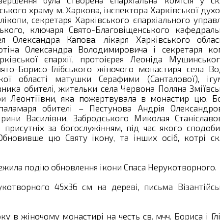
ршення була створена єпархіальна комісія у скл
ського храму м. Харкова, інспектора Харківської дух
олікопи, секретаря Харківського єпархіального управ
ького, ключаря Свято-Благовіщенського кафедраль
я Олександра Капова, лікаря Харківського облас
отіна Олександра Володимировича і секретаря комі
рківської єпархії, протоієрея Леоніда Мушинськог
вято-Борисо-Глібського жіночого монастиря села Во
кої області матушки Серафими (Санталової), ігу
вника обителі, жительки села Червона Поляна Зміївс
ри Леонтіївни, яка пожертвувала в монастир цю, Б
 паламаря обителі – Пестунова Андрія Олександров
рини Василівни, Забродського Миколая Станіславов
, присутніх за богослужінням, під час якого сподоб
Обновивше цю Святу ікону, та інших осіб, котрі ск
стежила подію обновлення ікони Спаса Нерукотворного.
укотворного 45х36 см на дереві, письма Візантійсь
оку в жіночому монастирі на честь св. мчч. Бориса і Глі