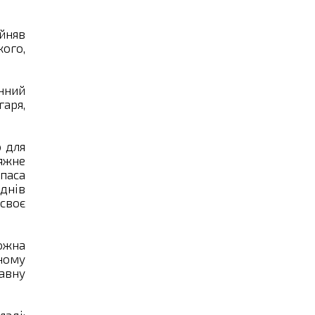
йняв
жого,
нний
гаря,
о для
яжне
паса
днів
 своє
можна
ному
авну