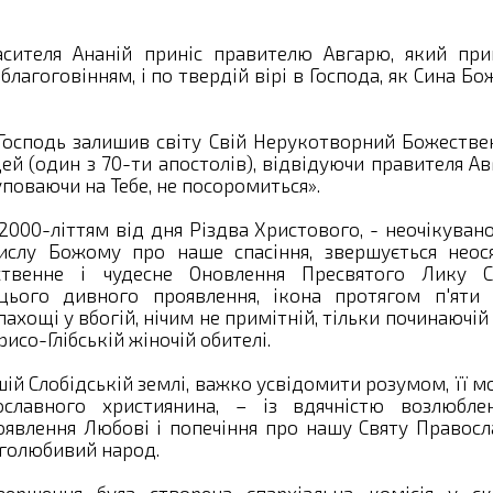
сителя Ананій приніс правителю Авгарю, який при
лагоговінням, і по твердій вірі в Господа, як Сина Бо
Господь залишив світу Свій Нерукотворний Божестве
ей (один з 70-ти апостолів), відвідуючи правителя Ав
уповаючи на Тебе, не посоромиться».
2000-літтям від дня Різдва Христового, - неочікуван
ислу Божому про наше спасіння, звершується неос
венне і чудесне Оновлення Пресвятого Лику С
ього дивного проявлення, ікона протягом п'яти 
ахощі у вбогій, нічим не примітній, тільки починаючій
со-Глібській жіночій обителі.
ашій Слобідській землі, важко усвідомити розумом, її 
ославного християнина, – із вдячністю возлюбле
явлення Любові і попечіння про нашу Святу Правосл
оголюбивий народ.