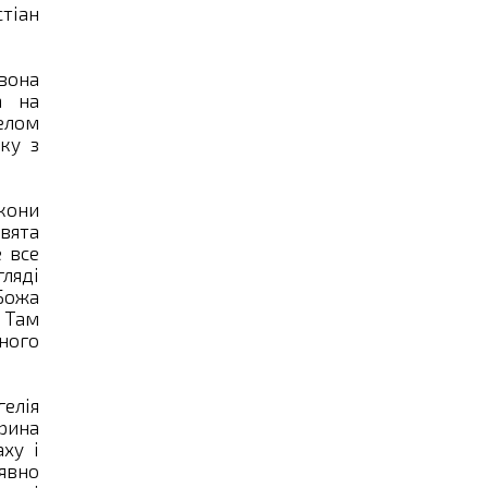
стіан
рвона
а на
селом
нку з
ікони
свята
 все
ляді
 Божа
. Там
нного
гелія
Ірина
аху і
 явно