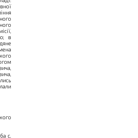
аді:
овної
ління
ного
ного
сії,
о; в
дяне
мена
ького
огом
ича,
ича,
ились
лали
кого
ба с.