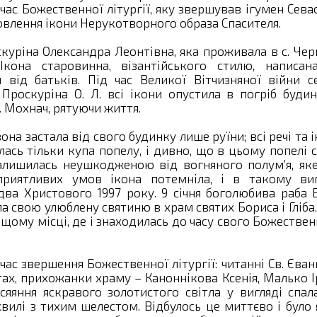
час Божественної літургії, яку звершував ігумен Сева
овлення ікони Нерукотворного образа Спасителя.
куріна Олександра Леонтівна, яка проживала в с. Че
Ікона старовинна, візантійського стилю, написан
й від батьків. Під час Великої Вітчизняної війни 
Проскуріна О. Л. всі ікони опустила в погріб буди
. Мохнач, рятуючи життя.
вона застала від свого будинку лише руїни; всі речі та 
ась тільки купа попелу, і дивно, що в цьому попелі 
алишилась неушкодженою від вогняного полум’я, яке
риятливих умов ікона потемніла, і в такому виг
два Христового 1997 року. 9 січня боголюбива раба
 свою улюблену святиню в храм святих Бориса і Гліба
щому місці, де і знаходилась до часу свого Божестве
 час звершення Божественної літургії: читанні Св. Єван
ах, прихожанки храму – Каноннікова Ксенія, Малько 
сяяння яскравого золотистого світла у вигляді спал
хвилі з тихим шелестом. Відбулось це миттєво і було