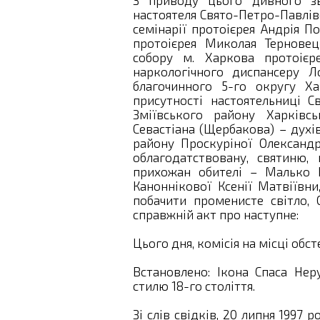
З приводу цього дивного зве
настоятеля Свято-Петро-Павлів
семінарії протоієрея Андрія П
протоієрея Миколая Терновец
собору м. Харкова протоієре
наркологічного диспансеру Л
благочинного 5-го округу Ха
присутності настоятельниці С
Зміївського району Харківсь
Севастіана (Щербакова) – духі
району Проскуріної Олександ
облагодатствовану, святиню,
прихожан обителі – Малько І
Каноннікової Ксенії Матвіївни
побачити променисте світло, 
справжній акт про наступне:
Цього дня, комісія на місці об
Встановлено: Ікона Спаса Нер
стилю 18-го століття.
Зі слів свідків, 20 липня 1997 р