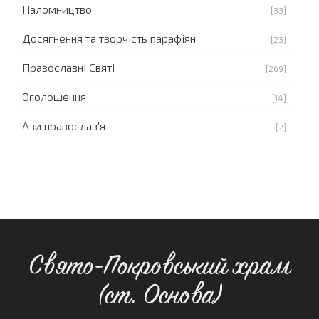
Паломництво
[33]
Досягнення та творчість парафіян
[23]
Православні Святі
[269]
Оголошення
[14]
Ази православ'я
[2]
Свято-Покровський храм
(ст. Основа)