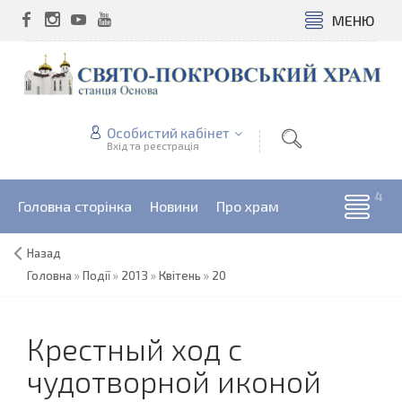
МЕНЮ
Особистий кабінет
Вхід та реєстрація
Головна сторінка
Новини
Про храм
Назад
Головна
»
Події
»
2013
»
Квітень
»
20
Крестный ход с
чудотворной иконой