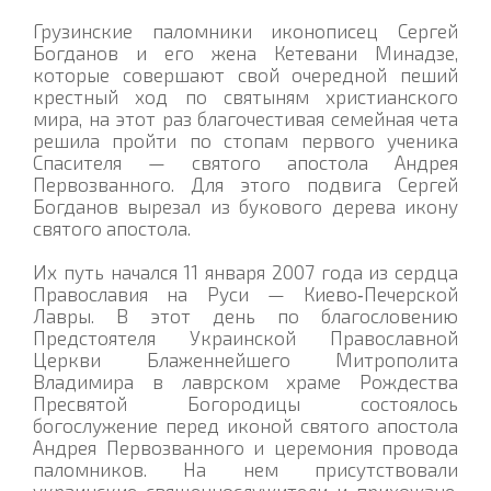
Грузинские паломники иконописец Сергей
Богданов и его жена Кетевани Минадзе,
которые совершают свой очередной пеший
крестный ход по святыням христианского
мира, на этот раз благочестивая семейная чета
решила пройти по стопам первого ученика
Спасителя — святого апостола Андрея
Первозванного. Для этого подвига Сергей
Богданов вырезал из букового дерева икону
святого апостола.
Их путь начался 11 января 2007 года из сердца
Православия на Руси — Киево‑Печерской
Лавры. В этот день по благословению
Предстоятеля Украинской Православной
Церкви Блаженнейшего Митрополита
Владимира в лаврском храме Рождества
Пресвятой Богородицы состоялось
богослужение перед иконой святого апостола
Андрея Первозванного и церемония провода
паломников. На нем присутствовали
украинские священнослужители и прихожане,