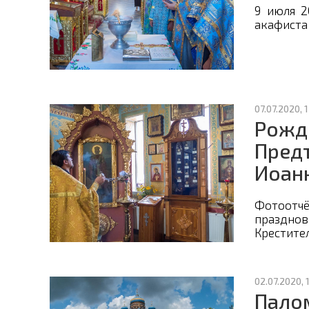
9 июля 2
акафиста
07.07.2020, 
Рожд
Предт
Иоан
Фотоот
празднов
Крестител
02.07.2020, 
Пало