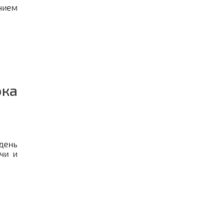
нием
ока
ень
чи и