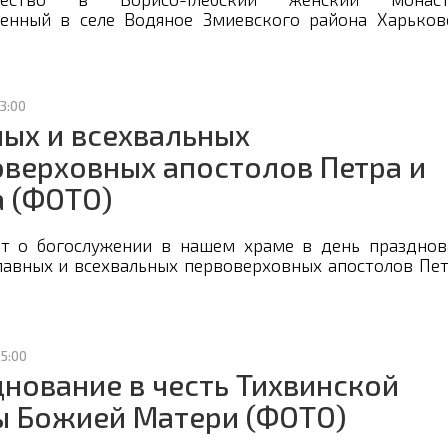
енный в селе Водяное Змиевского района Харьков
13:00
ых и всехвальных
верховных апостолов Петра и
а (ФОТО)
т о богослужении в нашем храме в день празднов
лавных и всехвальных первоверховных апостолов Пет
15:00
нование в честь Тихвинской
ы Божией Матери (ФОТО)