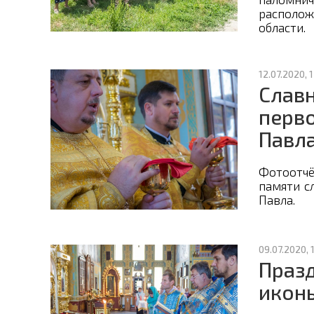
располож
области.
12.07.2020, 
Славн
перво
Павл
Фотоотчё
памяти с
Павла.
09.07.2020, 
Празд
икон