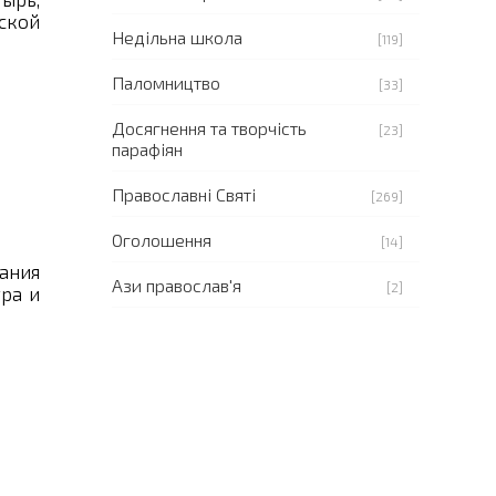
ской
Недільна школа
[119]
Паломництво
[33]
Досягнення та творчість
[23]
парафіян
Православні Святі
[269]
Оголошення
[14]
ания
Ази православ'я
[2]
ра и