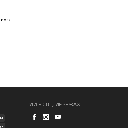
скую
МИ В СОЦ.МЕРЕЖАХ
АМ
ОР