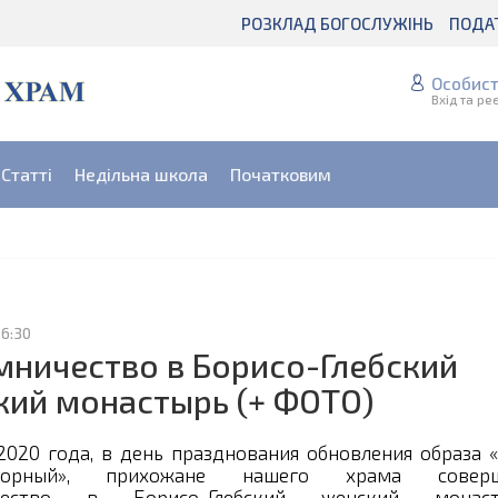
РОЗКЛАД БОГОСЛУЖІНЬ
ПОДА
Особист
Вхід та ре
Статті
Недільна школа
Початковим
16:30
ничество в Борисо-Глебский
кий монастырь (+ ФОТО)
2020 года, в день празднования обновления образа «
творный», прихожане нашего храма совер
чество в Борисо-Глебский женский монаст