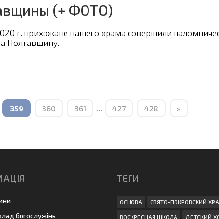
авщины (+ ФОТО)
2020 г. прихожане нашего храма совершили паломниче
на Полтавщину.
359
360
361
...
427
428
»
МАЦІЯ
ТЕГИ
ини
ОСНОВА
СВЯТО-ПОКРОВСКИЙ ХР
клад богослужінь
ВОСКРЕСНАЯ ШКОЛА
ДЕТСКИЙ Х