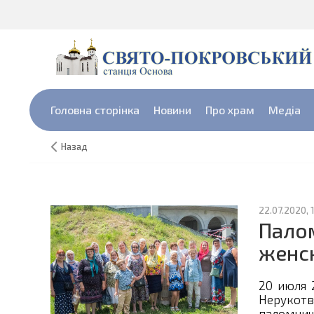
Головна сторінка
Новини
Про храм
Медіа
Назад
22.07.2020, 
Палом
женс
20 июля 
Неруко
паломни