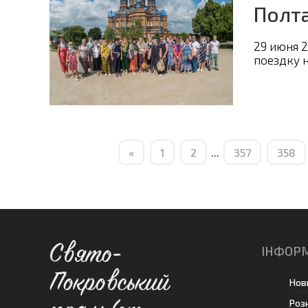
Полт
29 июня 
поездку 
«
1
2
...
357
358
Свято-
ІНФОР
Покровський
Нов
Роз