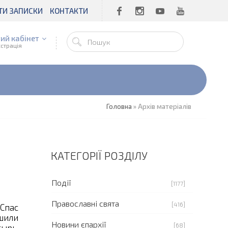
ТИ ЗАПИСКИ
КОНТАКТИ
ий кабінет
єстрація
Головна
»
Архів матеріалів
КАТЕГОРІЇ РОЗДІЛУ
Події
[1177]
Православні свята
[416]
Спас
шили
Новини єпархії
[68]
ырь,