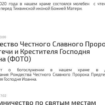
020 года в нашем храме состоялся молебен с чте
 перед Тихвинской иконой Божией Матери.
13:00
ество Честного Славного Прор
ечи и Крестителя Господня
на (ФОТО)
чёт о богослужении в нашем храме в д
ания Рождества Честного Славного Пророка Предте
я Господня Иоанна.
17:02
мничество по святым местам