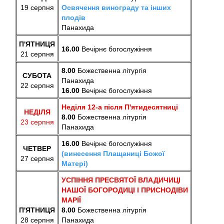
19 серпня
Освячення винограду та інших
плодів
Панахида
П'ЯТНИЦЯ
16.00
В
ечірнє богослужіння
21 серпня
8.00
Божественна літургія
СУБОТА
Панахида
22 серпня
16.00
В
ечірнє богослужіння
Неділя 12-а після П'ятидесятниці
НЕДІЛЯ
8.00
Божественна літургія
23 серпня
Панахида
16.00
В
ечірнє богослужіння
ЧЕТВЕР
(винесення Плащаниці Божої
27 серпня
Матері)
УСПІННЯ ПРЕСВЯТОЇ ВЛАДИЧИЦІ
НАШОЇ БОГОРОДИЦІ І ПРИСНОДІВИ
МАРІЇ
П'ЯТНИЦЯ
8.00
Божественна літургія
28 серпня
Панахида