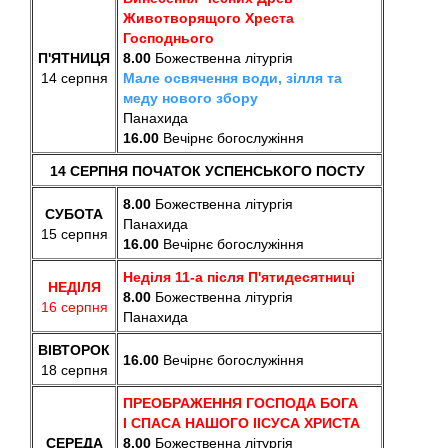
Животворящого Хреста
Господнього
П'ЯТНИЦЯ
8.00
Божественна літургія
14 серпня
Мале освячення води, зілля та
меду нового збору
Панахида
16.00
В
ечірнє богослужіння
14 СЕРПНЯ ПОЧАТОК УСПЕНСЬКОГО ПОСТУ
8.00
Божественна літургія
СУБОТА
Панахида
15 серпня
16.00
В
ечірнє богослужіння
Неділя 11-а після П'ятидесятниці
НЕДІЛЯ
8.00
Божественна літургія
16 серпня
Панахида
ВІВТОРОК
16.00
В
ечірнє богослужіння
18 серпня
ПРЕОБРАЖЕННЯ ГОСПОДА БОГА
І СПАСА НАШОГО ІІСУСА ХРИСТА
СЕРЕДА
8.00
Божественна літургія