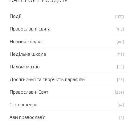
Події
[1177]
Православні свята
[416]
Новини єпархії
[68]
Недільна школа
[119]
Паломництво
[33]
Досягнення та творчість парафіян
[23]
Православні Святі
[269]
Оголошення
[14]
Ази православ'я
[2]