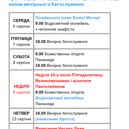
немає вечірнього богослужіння.
Почаївської ікони Божої Матері
СЕРЕДА
9.00
Водосвятний молебень
5 серпня
з читанням акафіста
П'ЯТНИЦЯ
16.00
В
ечірнє богослужіння
7 серпня
8.00
Божественна літургія
СУБОТА
Панахида
8 серпня
16.00
В
ечірнє богослужіння
Неділя 10-а після П'ятидесятниці.
Великомученика і цілителя
НЕДІЛЯ
Пантелеймона
9 серпня
8.00
Божественна літургія
Водосвятний молебень
Панахида
ЧЕТВЕР
16.00
В
ечірнє богослужіння
13 серпня
(винесення Хреста)
Винесення Чесних Древ